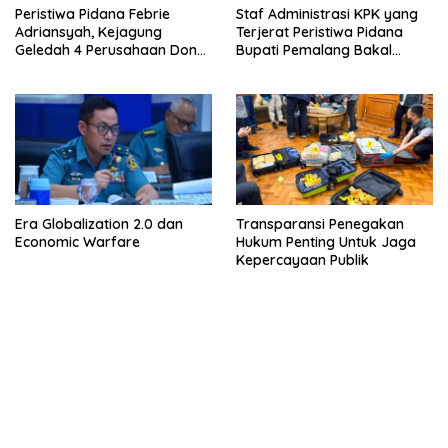
Peristiwa Pidana Febrie
Staf Administrasi KPK yang
Adriansyah, Kejagung
Terjerat Peristiwa Pidana
Geledah 4 Perusahaan Don
Bupati Pemalang Bakal
Ritto yang Diduga Dari
Diperiksa Dewas
Sebab Itu Tempat Cuci Uang
Era Globalization 2.0 dan
Transparansi Penegakan
Economic Warfare
Hukum Penting Untuk Jaga
Kepercayaan Publik
bandar besar starlight princess1000 bagi bonus