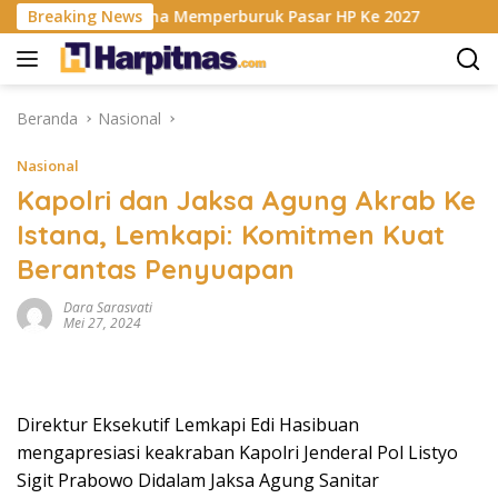
Langsung
 RAM Berencana Memperburuk Pasar HP Ke 2027
Breaking News
Dapur M
ke
konten
Beranda
Nasional
Nasional
Kapolri dan Jaksa Agung Akrab Ke
Istana, Lemkapi: Komitmen Kuat
Berantas Penyuapan
Dara Sarasvati
Mei 27, 2024
Direktur Eksekutif Lemkapi Edi Hasibuan
mengapresiasi keakraban Kapolri Jenderal Pol Listyo
Sigit Prabowo Didalam Jaksa Agung Sanitar