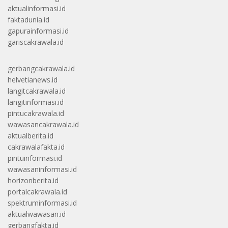
aktualinformasi.id
faktadunia.id
gapurainformasi.id
gariscakrawala.id
gerbangcakrawala.id
helvetianews.id
langitcakrawala.id
langitinformasi.id
pintucakrawala.id
wawasancakrawala.id
aktualberita.id
cakrawalafakta.id
pintuinformasi.id
wawasaninformasi.id
horizonberita.id
portalcakrawala.id
spektruminformasi.id
aktualwawasan.id
gerbangfakta.id