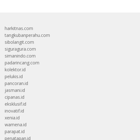
harkitnas.com
tangkubanperahu.com
sibolangit.com
siguragura.com
simanindo.com
padarincang.com
kolektor.id
pelukis.id
pancoran.id
jasmani.id
cipanas.id
eksklusif.id
inovatif.id
xenia.id
wamena.id
parapat.id
penatapan.id