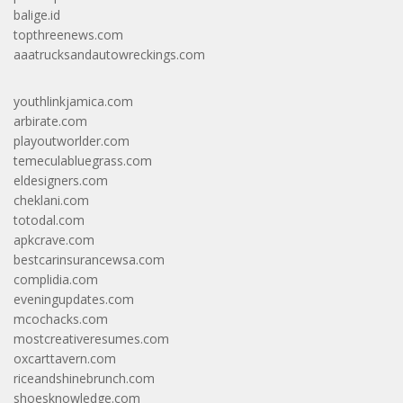
balige.id
topthreenews.com
aaatrucksandautowreckings.com
youthlinkjamica.com
arbirate.com
playoutworlder.com
temeculabluegrass.com
eldesigners.com
cheklani.com
totodal.com
apkcrave.com
bestcarinsurancewsa.com
complidia.com
eveningupdates.com
mcochacks.com
mostcreativeresumes.com
oxcarttavern.com
riceandshinebrunch.com
shoesknowledge.com