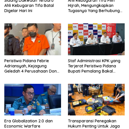
Sidang Dakwaan Terbaru
Ahli Kebugaran Tifa Pilih
Ahli Kebugaran Tifa Batal
Hijrah, Mengungkapkan
Digelar Hari Ini
Tugasnya Yang Berhubungan
Di Ijazah Jokowi Sudah
Cukup
Peristiwa Pidana Febrie
Staf Administrasi KPK yang
Adriansyah, Kejagung
Terjerat Peristiwa Pidana
Geledah 4 Perusahaan Don
Bupati Pemalang Bakal
Ritto yang Diduga Dari
Diperiksa Dewas
Sebab Itu Tempat Cuci Uang
Era Globalization 2.0 dan
Transparansi Penegakan
Economic Warfare
Hukum Penting Untuk Jaga