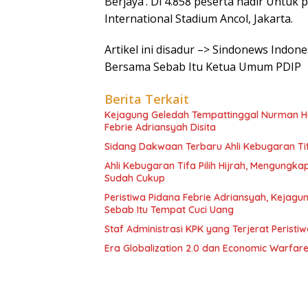
Berjaya’. Di 4.858 peserta hadir Untu
International Stadium Ancol, Jakarta.
Artikel ini disadur –> Sindonews Indo
Bersama Sebab Itu Ketua Umum PDIP
Berita Terkait
Kejagung Geledah Tempattinggal Nurman He
Febrie Adriansyah Disita
Sidang Dakwaan Terbaru Ahli Kebugaran Tifa
Ahli Kebugaran Tifa Pilih Hijrah, Mengung
Sudah Cukup
Peristiwa Pidana Febrie Adriansyah, Kejag
Sebab Itu Tempat Cuci Uang
Staf Administrasi KPK yang Terjerat Perist
Era Globalization 2.0 dan Economic Warfar