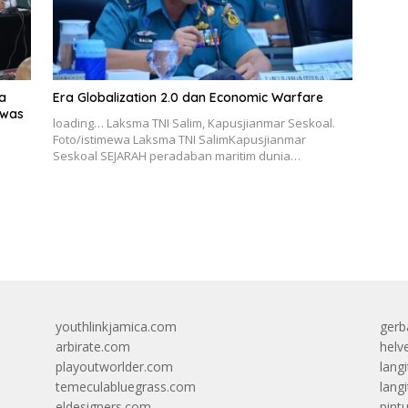
wa
Era Globalization 2.0 dan Economic Warfare
ewas
loading… Laksma TNI Salim, Kapusjianmar Seskoal.
Foto/istimewa Laksma TNI SalimKapusjianmar
Seskoal SEJARAH peradaban maritim dunia…
youthlinkjamica.com
gerb
arbirate.com
helv
playoutworlder.com
lang
temeculabluegrass.com
langi
eldesigners.com
pint