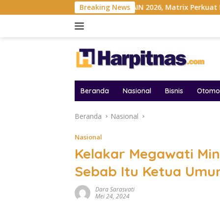
Langsung
Indonesia
Gelar MAIN 2026, Matrix Perkuat Kolaborasi In
Breaking News
ke
konten
Beranda
Nasional
Bisnis
Otomot
Beranda
Nasional
Nasional
Kelakar Megawati Mi
Sebab Itu Ketua Umu
Dara Sarasvati
Mei 24, 2024