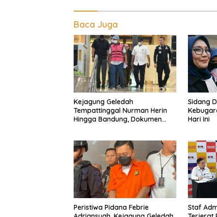
Baca Juga
Kejagung Geledah
Sidang D
Tempattinggal Nurman Herin
Kebugara
Hingga Bandung, Dokumen
Hari Ini
Penting Peristiwa Pidana Febrie
Adriansyah Disita
Peristiwa Pidana Febrie
Staf Adm
Adriansyah, Kejagung Geledah
Terjerat 