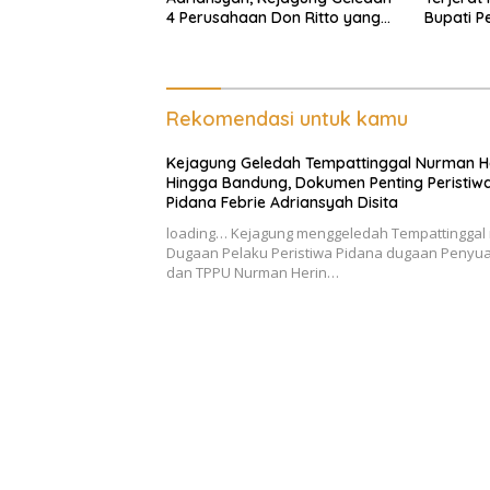
4 Perusahaan Don Ritto yang
Bupati P
Diduga Dari Sebab Itu Tempat
Diperiks
Cuci Uang
Rekomendasi untuk kamu
Kejagung Geledah Tempattinggal Nurman H
Hingga Bandung, Dokumen Penting Peristiw
Pidana Febrie Adriansyah Disita
loading… Kejagung menggeledah Tempattinggal m
Dugaan Pelaku Peristiwa Pidana dugaan Penyu
dan TPPU Nurman Herin…