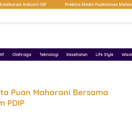
dustri ISP
Praktisi Medis Puskesmas Malang Ikut Ejek P
if
Olahraga
Teknologi
Kesehatan
Life Style
Wisa
band
nta Puan Maharani Bersama
m PDIP