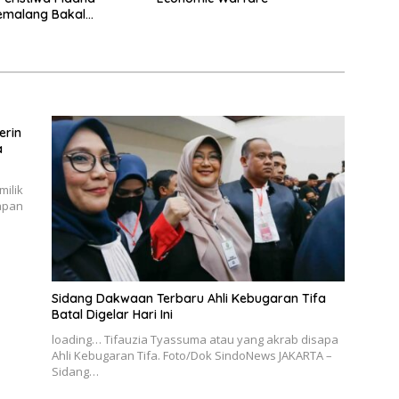
emalang Bakal
a Dewas
erin
a
ilik
apan
Sidang Dakwaan Terbaru Ahli Kebugaran Tifa
Batal Digelar Hari Ini
loading… Tifauzia Tyassuma atau yang akrab disapa
Ahli Kebugaran Tifa. Foto/Dok SindoNews JAKARTA –
Sidang…