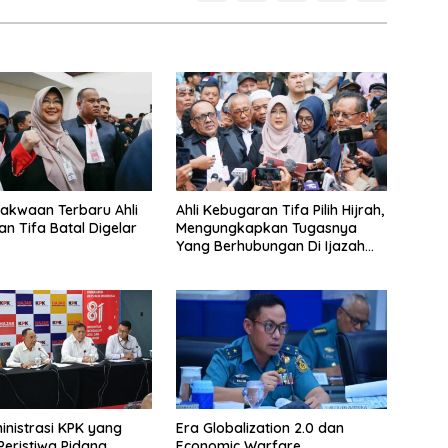
akwaan Terbaru Ahli
Ahli Kebugaran Tifa Pilih Hijrah,
n Tifa Batal Digelar
Mengungkapkan Tugasnya
Yang Berhubungan Di Ijazah
Jokowi Sudah Cukup
inistrasi KPK yang
Era Globalization 2.0 dan
Peristiwa Pidana
Economic Warfare