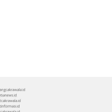
angcakrawala.id
etianews.id
itcakrawala.id
tinformasi.id
ucakrawala.id