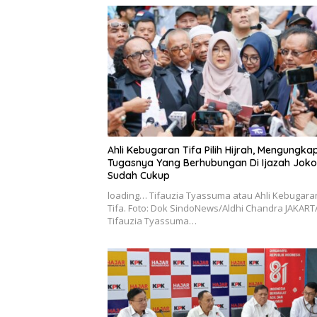
Ahli Kebugaran Tifa Pilih Hijrah, Mengungk
Tugasnya Yang Berhubungan Di Ijazah Joko
Sudah Cukup
loading… Tifauzia Tyassuma atau Ahli Kebugara
Tifa. Foto: Dok SindoNews/Aldhi Chandra JAKART
Tifauzia Tyassuma…