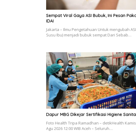
Sempat Viral Gaya ASI Bubuk, Ini Pesan Pak
IDAI
Jakarta – Ilmu Pengetahuan Untuk mengubah ASI 
Susu Ibu) menjadi bubuk sempat Dari Sebab…
Dapur MBG Dikejar Sertifikasi Higiene Sanita
Foto Health Tripa Ramadhan – detikHealth Kamis
Agu 2026 12:00 WIB Aceh – Seluruh…