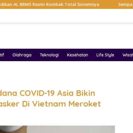
esmi Rombak Total Sistemnya
Sempat Viral Gaya ASI Bub
if
Olahraga
Teknologi
Kesehatan
Life Style
Wisa
band
dana COVID-19 Asia Bikin
sker Di Vietnam Meroket