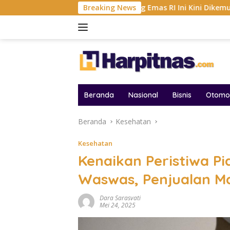
Langsung
026
Tambang Emas RI Ini Kini Dikemudikan AI, BRMS R
Breaking News
ke
konten
Beranda
Nasional
Bisnis
Otomot
Beranda
Kesehatan
Kesehatan
Kenaikan Peristiwa Pi
Waswas, Penjualan Ma
Dara Sarasvati
Mei 24, 2025