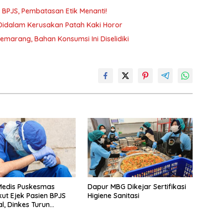
n BPJS, Pembatasan Etik Menanti!
 Didalam Kerusakan Patah Kaki Horor
arang, Bahan Konsumsi Ini Diselidiki
 Medis Puskesmas
Dapur MBG Dikejar Sertifikasi
kut Ejek Pasien BPJS
Higiene Sanitasi
l, Dinkes Turun