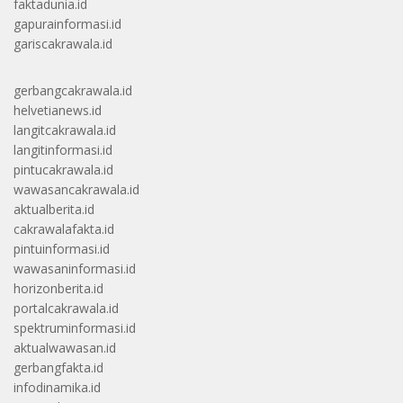
faktadunia.id
gapurainformasi.id
gariscakrawala.id
gerbangcakrawala.id
helvetianews.id
langitcakrawala.id
langitinformasi.id
pintucakrawala.id
wawasancakrawala.id
aktualberita.id
cakrawalafakta.id
pintuinformasi.id
wawasaninformasi.id
horizonberita.id
portalcakrawala.id
spektruminformasi.id
aktualwawasan.id
gerbangfakta.id
infodinamika.id