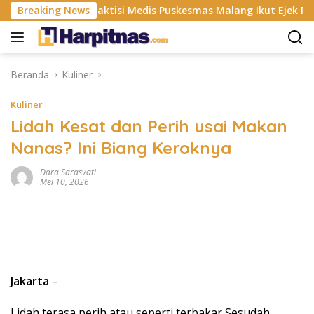
Langsung
Breaking News
Praktisi Medis Puskesmas Malang Ikut Ejek Pasien BPJ
ke
konten
Beranda
Kuliner
Kuliner
Lidah Kesat dan Perih usai Makan
Nanas? Ini Biang Keroknya
Dara Sarasvati
Mei 10, 2026
Jakarta
–
Lidah terasa perih atau seperti terbakar Sesudah