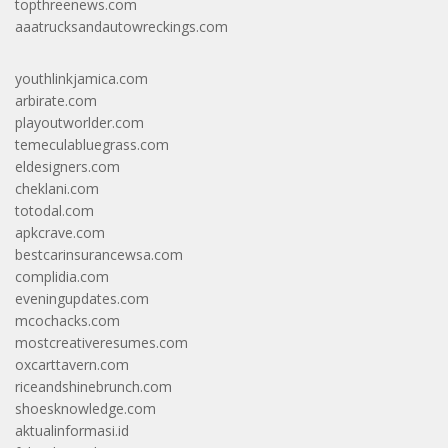
topthreenews.com
aaatrucksandautowreckings.com
youthlinkjamica.com
arbirate.com
playoutworlder.com
temeculabluegrass.com
eldesigners.com
cheklani.com
totodal.com
apkcrave.com
bestcarinsurancewsa.com
complidia.com
eveningupdates.com
mcochacks.com
mostcreativeresumes.com
oxcarttavern.com
riceandshinebrunch.com
shoesknowledge.com
aktualinformasi.id