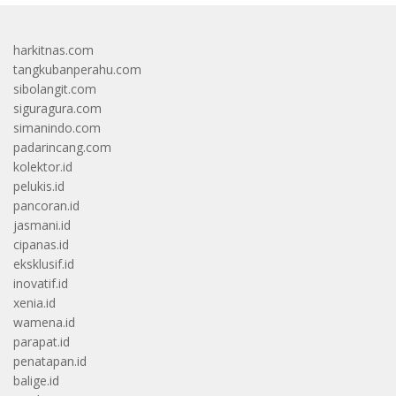
harkitnas.com
tangkubanperahu.com
sibolangit.com
siguragura.com
simanindo.com
padarincang.com
kolektor.id
pelukis.id
pancoran.id
jasmani.id
cipanas.id
eksklusif.id
inovatif.id
xenia.id
wamena.id
parapat.id
penatapan.id
balige.id