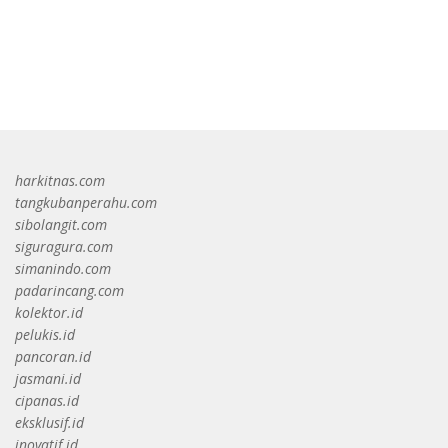
bandar besar starlight princess1000 bagi bonus
harkitnas.com
tangkubanperahu.com
sibolangit.com
siguragura.com
simanindo.com
padarincang.com
kolektor.id
pelukis.id
pancoran.id
jasmani.id
cipanas.id
eksklusif.id
inovatif.id