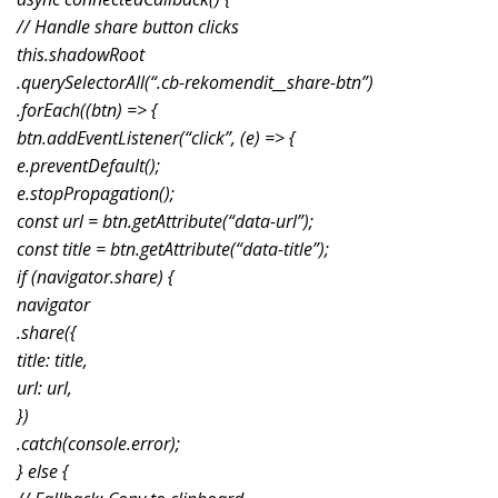
// Handle share button clicks
this.shadowRoot
.querySelectorAll(“.cb-rekomendit__share-btn”)
.forEach((btn) => {
btn.addEventListener(“click”, (e) => {
e.preventDefault();
e.stopPropagation();
const url = btn.getAttribute(“data-url”);
const title = btn.getAttribute(“data-title”);
if (navigator.share) {
navigator
.share({
title: title,
url: url,
})
.catch(console.error);
} else {