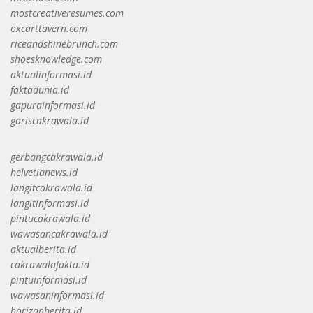
mostcreativeresumes.com
oxcarttavern.com
riceandshinebrunch.com
shoesknowledge.com
aktualinformasi.id
faktadunia.id
gapurainformasi.id
gariscakrawala.id
gerbangcakrawala.id
helvetianews.id
langitcakrawala.id
langitinformasi.id
pintucakrawala.id
wawasancakrawala.id
aktualberita.id
cakrawalafakta.id
pintuinformasi.id
wawasaninformasi.id
horizonberita.id