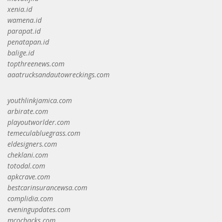
xenia.id
wamena.id
parapat.id
penatapan.id
balige.id
topthreenews.com
aaatrucksandautowreckings.com
youthlinkjamica.com
arbirate.com
playoutworlder.com
temeculabluegrass.com
eldesigners.com
cheklani.com
totodal.com
apkcrave.com
bestcarinsurancewsa.com
complidia.com
eveningupdates.com
mcochacks.com