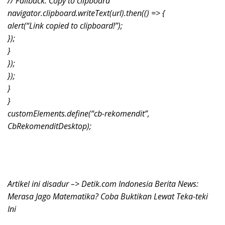
// Fallback: Copy to clipboard
navigator.clipboard.writeText(url).then(() => {
alert(“Link copied to clipboard!”);
});
}
});
});
}
}
customElements.define(“cb-rekomendit”,
CbRekomenditDesktop);
Artikel ini disadur –> Detik.com Indonesia Berita News:
Merasa Jago Matematika? Coba Buktikan Lewat Teka-teki
Ini