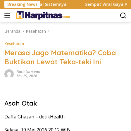
Langsung
Rombak Total Sistemnya
Breaking News
Sempat Viral Gaya ASI Bubuk, I
ke
konten
Beranda
Kesehatan
Kesehatan
Merasa Jago Matematika? Coba
Buktikan Lewat Teka-teki Ini
Dara Sarasvati
Mei 19, 2026
Asah Otak
Daffa Ghazan –
detikHealth
Selasa, 19 Mei 2026 20:12 WIB