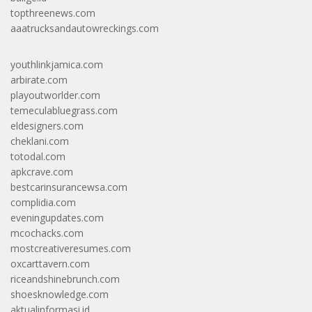
topthreenews.com
aaatrucksandautowreckings.com
youthlinkjamica.com
arbirate.com
playoutworlder.com
temeculabluegrass.com
eldesigners.com
cheklani.com
totodal.com
apkcrave.com
bestcarinsurancewsa.com
complidia.com
eveningupdates.com
mcochacks.com
mostcreativeresumes.com
oxcarttavern.com
riceandshinebrunch.com
shoesknowledge.com
aktualinformasi.id