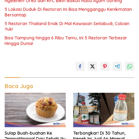
Nyeleneh! Oreo dan KFC Bikin Biskuit Rasa Ayam Goreng
5 Lokasi Duduk Di Restoran Ini Bisa Mengganggu Kenikmatan
Bersantap
5 Restoran Thailand Enak Di Mal Kawasan Setiabudi, Cobain
Yuk!
Bisa Tampung hingga 6 Ribu Tamu, Ini 5 Restoran Terbesar
Hingga Dunia!
Baca Juga
Sulap Buah-buahan Ke
Terbongkar! Di 30 Tahun,
Tempattinggal Dari Sebab Itu
Nenek Ini Jual Air Mineral