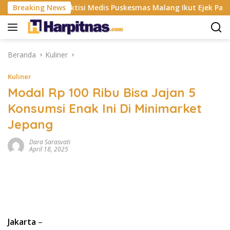
Langsung
Praktisi Medis Puskesmas Malang Ikut Ejek Pasien BPJS Men
Breaking News
ke
konten
Beranda
Kuliner
Kuliner
Modal Rp 100 Ribu Bisa Jajan 5
Konsumsi Enak Ini Di Minimarket
Jepang
Dara Sarasvati
April 18, 2025
Jakarta
–