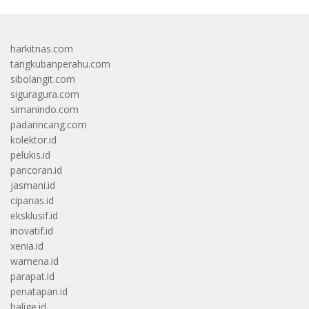
harkitnas.com
tangkubanperahu.com
sibolangit.com
siguragura.com
simanindo.com
padarincang.com
kolektor.id
pelukis.id
pancoran.id
jasmani.id
cipanas.id
eksklusif.id
inovatif.id
xenia.id
wamena.id
parapat.id
penatapan.id
balige.id