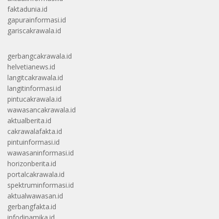
faktadunia.id
gapurainformasi.id
gariscakrawala.id
gerbangcakrawala.id
helvetianews.id
langitcakrawala.id
langitinformasi.id
pintucakrawala.id
wawasancakrawala.id
aktualberita.id
cakrawalafakta.id
pintuinformasi.id
wawasaninformasi.id
horizonberita.id
portalcakrawala.id
spektruminformasi.id
aktualwawasan.id
gerbangfakta.id
infodinamika.id