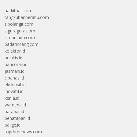
harkitnas.com
tangkubanperahu.com
sibolangit.com
siguragura.com
simanindo.com
padarincang.com
kolektor.id
pelukis.id
pancoran.id
jasmani.id
cipanas.id
eksklusif.id
inovatif.id
xenia.id
wamena.id
parapat.id
penatapan.id
balige.id
topthreenews.com