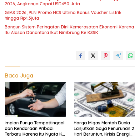
2026, Angkanya Capai USD450 Juta
GIIAS 2026, PLN Promo HCS Ultima Bonus Voucher Listrik
hingga Rp1,3juta
Bangun Sistem Peringatan Dini Kemerosotan Ekonomi Karena
Itu Alasan Danantara Ikut Nimbrung Ke KSSK
Baca Juga
Impian Punya Tempattinggal
Harga Migas Mentah Dunia
dan Kendaraan Pribadi
Lanjutkan Gaya Penurunan 2
Terbaru Karena Itu Nyata Ke
Hari Beruntun, Krisis Energi
BRI Consumer Expo 2026
Internasional Berakhir?