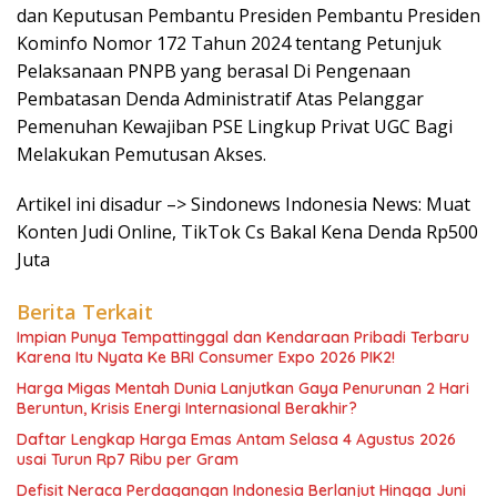
dan Keputusan Pembantu Presiden Pembantu Presiden
Kominfo Nomor 172 Tahun 2024 tentang Petunjuk
Pelaksanaan PNPB yang berasal Di Pengenaan
Pembatasan Denda Administratif Atas Pelanggar
Pemenuhan Kewajiban PSE Lingkup Privat UGC Bagi
Melakukan Pemutusan Akses.
Artikel ini disadur –> Sindonews Indonesia News: Muat
Konten Judi Online, TikTok Cs Bakal Kena Denda Rp500
Juta
Berita Terkait
Impian Punya Tempattinggal dan Kendaraan Pribadi Terbaru
Karena Itu Nyata Ke BRI Consumer Expo 2026 PIK2!
Harga Migas Mentah Dunia Lanjutkan Gaya Penurunan 2 Hari
Beruntun, Krisis Energi Internasional Berakhir?
Daftar Lengkap Harga Emas Antam Selasa 4 Agustus 2026
usai Turun Rp7 Ribu per Gram
Defisit Neraca Perdagangan Indonesia Berlanjut Hingga Juni