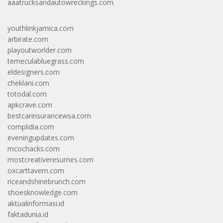
aaatrucksandautowreckings.com
youthlinkjamica.com
arbirate.com
playoutworlder.com
temeculabluegrass.com
eldesigners.com
cheklani.com
totodal.com
apkcrave.com
bestcarinsurancewsa.com
complidia.com
eveningupdates.com
mcochacks.com
mostcreativeresumes.com
oxcarttavern.com
riceandshinebrunch.com
shoesknowledge.com
aktualinformasi.id
faktadunia.id