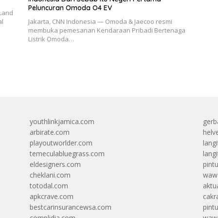
Peluncuran Omoda O4 EV
 Land
al
Jakarta, CNN Indonesia — Omoda & Jaecoo resmi
membuka pemesanan Kendaraan Pribadi Bertenaga
Listrik Omoda…
youthlinkjamica.com
gerb
arbirate.com
helv
playoutworlder.com
lang
temeculabluegrass.com
langi
eldesigners.com
pint
cheklani.com
wawa
totodal.com
aktua
apkcrave.com
cakr
bestcarinsurancewsa.com
pint
complidia.com
wawa