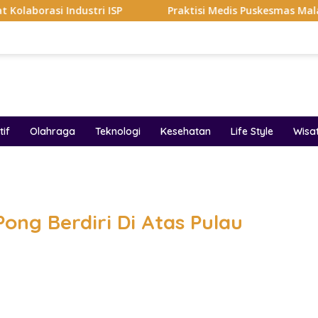
dustri ISP
Praktisi Medis Puskesmas Malang Ikut Ejek P
if
Olahraga
Teknologi
Kesehatan
Life Style
Wisa
band
Pong Berdiri Di Atas Pulau