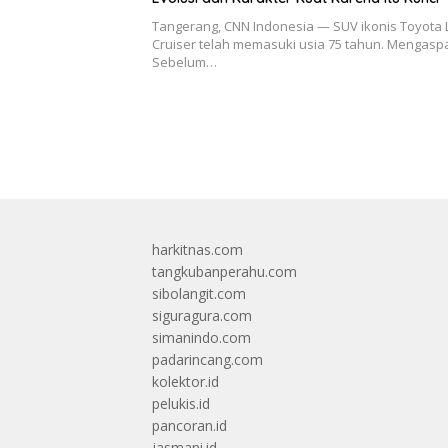
Tangerang, CNN Indonesia — SUV ikonis Toyota
Cruiser telah memasuki usia 75 tahun. Mengasp
Sebelum…
harkitnas.com
tangkubanperahu.com
sibolangit.com
siguragura.com
simanindo.com
padarincang.com
kolektor.id
pelukis.id
pancoran.id
jasmani.id