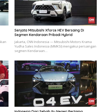
Senjata Mitsubishi Xforce HEV Bersaing Di
Segmen Kendaraan Pribadi Hybrid
akan
Jakarta, CNN Indonesia — Mitsubishi Motors Krama
Yudha Sales Indonesia (MMKSI) mengakui persaingan
segmen Kendaraan…
Indonesia Dari Sebab Itu Negeri Pertama