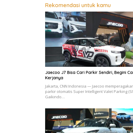
Rekomendasi untuk kamu
Jaecoo J7 Bisa Cari Parkir Sendiri, Begini C
Kerjanya
Jakarta, CNN Indonesia — Jaecoo memperagakan 
parkir otomatis Super Intelligent Valet Parking (SI
Gaikindo…