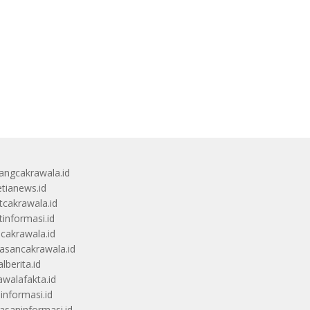
angcakrawala.id
etianews.id
itcakrawala.id
tinformasi.id
ucakrawala.id
sancakrawala.id
lberita.id
awalafakta.id
uinformasi.id
saninformasi.id