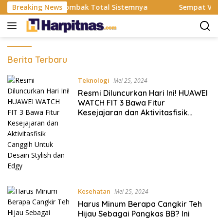
Langsung
AI, BRMS Resmi Rombak Total Sistemnya
Breaking News
Sempat Viral G
ke
konten
Harpitnas
Berita Terbaru
Teknologi
Mei 25, 2024
Resmi Diluncurkan Hari Ini! HUAWEI
WATCH FIT 3 Bawa Fitur
Kesejajaran dan Aktivitasfisik
Canggih Untuk Desain Stylish dan
Edgy
Kesehatan
Mei 25, 2024
Harus Minum Berapa Cangkir Teh
Hijau Sebagai Pangkas BB? Ini