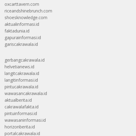
oxcarttavern.com
riceandshinebrunch.com
shoesknowledge.com
aktualinformasi.id
faktadunia.id
gapurainformasi.id
gariscakrawala.id
gerbangcakrawala.id
helvetianews.id
langitcakrawala.id
langitinformasi.id
pintucakrawala.id
wawasancakrawala.id
aktualberita.id
cakrawalafakta.id
pintuinformasi.id
wawasaninformasi.id
horizonberita.id
portalcakrawala.id