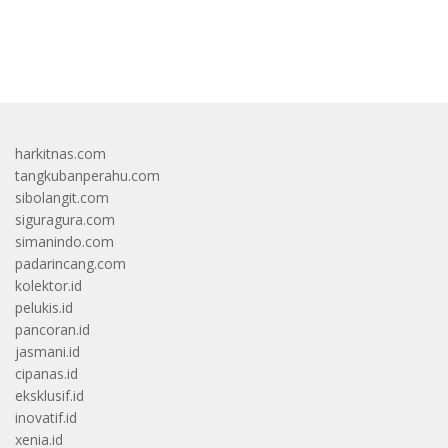
bandar besar starlight princess1000 bagi bonus
harkitnas.com
tangkubanperahu.com
sibolangit.com
siguragura.com
simanindo.com
padarincang.com
kolektor.id
pelukis.id
pancoran.id
jasmani.id
cipanas.id
eksklusif.id
inovatif.id
xenia.id