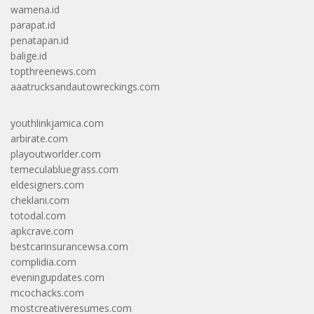
wamena.id
parapat.id
penatapan.id
balige.id
topthreenews.com
aaatrucksandautowreckings.com
youthlinkjamica.com
arbirate.com
playoutworlder.com
temeculabluegrass.com
eldesigners.com
cheklani.com
totodal.com
apkcrave.com
bestcarinsurancewsa.com
complidia.com
eveningupdates.com
mcochacks.com
mostcreativeresumes.com