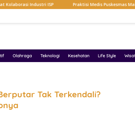
ustri ISP
Praktisi Medis Puskesmas Malang Ikut Ejek P
if
Olahraga
Teknologi
Kesehatan
Life Style
Wisa
band
erputar Tak Terkendali?
abnya