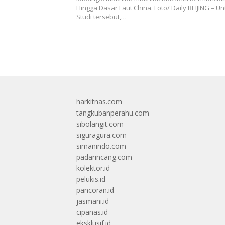
Hingga Dasar Laut China. Foto/ Daily BEIJING – Un
Studi tersebut,…
harkitnas.com
tangkubanperahu.com
sibolangit.com
siguragura.com
simanindo.com
padarincang.com
kolektor.id
pelukis.id
pancoran.id
jasmani.id
cipanas.id
eksklusif.id