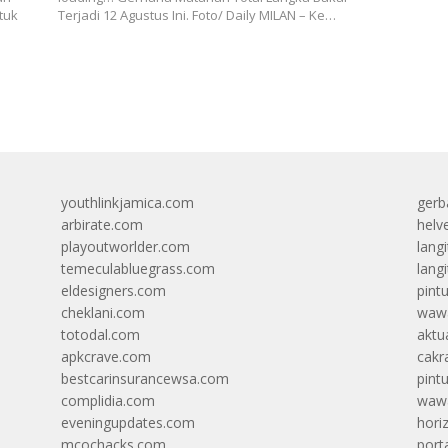
tuk
Terjadi 12 Agustus Ini. Foto/ Daily MILAN – Ke…
youthlinkjamica.com
gerb
arbirate.com
helv
playoutworlder.com
lang
temeculabluegrass.com
langi
eldesigners.com
pint
cheklani.com
wawa
totodal.com
aktua
apkcrave.com
cakr
bestcarinsurancewsa.com
pint
complidia.com
wawa
eveningupdates.com
hori
mcochacks.com
port