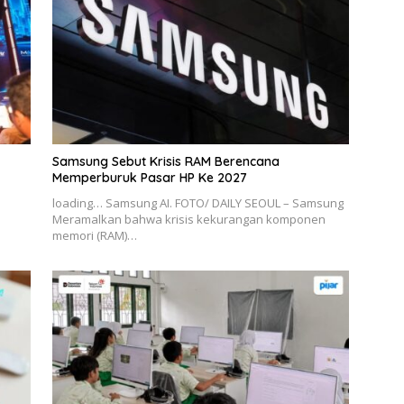
Samsung Sebut Krisis RAM Berencana
Memperburuk Pasar HP Ke 2027
loading… Samsung AI. FOTO/ DAILY SEOUL – Samsung
Meramalkan bahwa krisis kekurangan komponen
memori (RAM)…