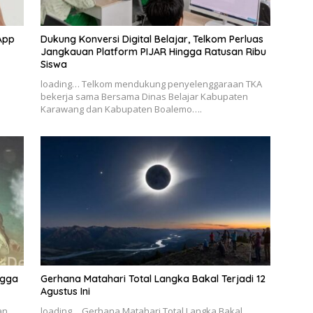
App
Dukung Konversi Digital Belajar, Telkom Perluas
Jangkauan Platform PIJAR Hingga Ratusan Ribu
Siswa
–
loading… Telkom mendukung penyelenggaraan TKA
bekerja sama Bersama Dinas Belajar Kabupaten
Karawang dan Kabupaten Boalemo….
ngga
Gerhana Matahari Total Langka Bakal Terjadi 12
Agustus Ini
an
loading… Gerhana Matahari Total Langka Bakal