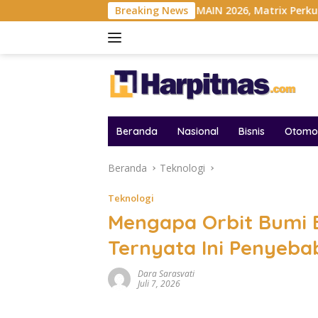
Langsung
ndonesia
Gelar MAIN 2026, Matrix Perkuat Kolaborasi Ind
Breaking News
ke
konten
Beranda
Nasional
Bisnis
Otomot
Beranda
Teknologi
Teknologi
Mengapa Orbit Bumi B
Ternyata Ini Penyeb
Dara Sarasvati
Juli 7, 2026