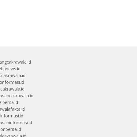
angcakrawala.id
etianews.id
itcakrawala.id
tinformasi.id
ucakrawala.id
sancakrawala.id
lberita.id
awalafakta.id
uinformasi.id
saninformasi.id
zonberita.id
alcakrawala.id