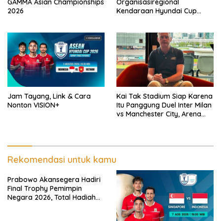
GAMMA Asian Championships
Organisasiregional
2026
Kendaraan Hyundai Cup
2026 Bersama VISION+ Di
Meikarta, Catat Jadwalnya!
Jam Tayang, Link & Cara
Kai Tak Stadium Siap Karena
Nonton VISION+
Itu Panggung Duel Inter Milan
vs Manchester City, Arena
Terbaik Dunia yang
Mengangkat Nama Hong
Kong
Rekomendasi untuk kamu
Prabowo Akansegera Hadiri
Final Trophy Pemimpin
Negara 2026, Total Hadiah
Liga Tembus Rp15,5 Miliar