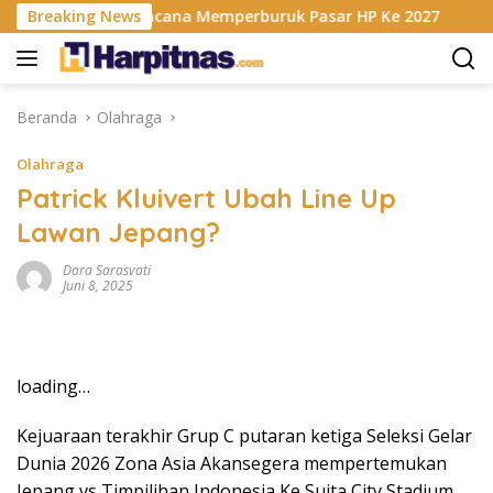
Langsung
sis RAM Berencana Memperburuk Pasar HP Ke 2027
Breaking News
Dap
ke
konten
Beranda
Olahraga
Olahraga
Patrick Kluivert Ubah Line Up
Lawan Jepang?
Dara Sarasvati
Juni 8, 2025
loading…
Kejuaraan terakhir Grup C putaran ketiga Seleksi Gelar
Dunia 2026 Zona Asia Akansegera mempertemukan
Jepang vs Timpilihan Indonesia Ke Suita City Stadium,