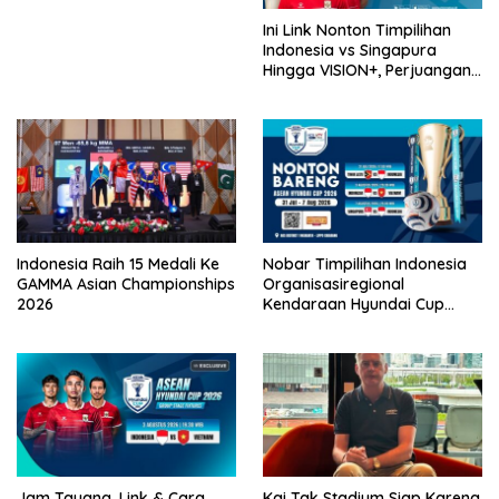
Ini Link Nonton Timpilihan
Indonesia vs Singapura
Hingga VISION+, Perjuangan
Belum Usai!
Indonesia Raih 15 Medali Ke
Nobar Timpilihan Indonesia
GAMMA Asian Championships
Organisasiregional
2026
Kendaraan Hyundai Cup
2026 Bersama VISION+ Di
Meikarta, Catat Jadwalnya!
Jam Tayang, Link & Cara
Kai Tak Stadium Siap Karena