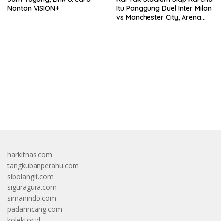
Nonton VISION+
Itu Panggung Duel Inter Milan
vs Manchester City, Arena
Terbaik Dunia yang
Mengangkat Nama Hong
Kong
bandar besar starlight princess1000 bagi bonus
harkitnas.com
tangkubanperahu.com
sibolangit.com
siguragura.com
simanindo.com
padarincang.com
kolektor.id