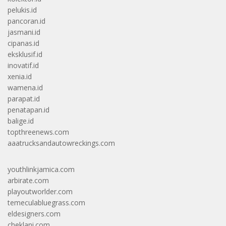
pelukis.id
pancoran.id
jasmani.id
cipanas.id
eksklusif.id
inovatif.id
xenia.id
wamena.id
parapat.id
penatapan.id
balige.id
topthreenews.com
aaatrucksandautowreckings.com
youthlinkjamica.com
arbirate.com
playoutworlder.com
temeculabluegrass.com
eldesigners.com
cheklani.com