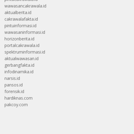
wawasancakrawala.id
aktualberita.id
cakrawalafakta.id
pintuinformasi.id
wawasaninformasi.id
horizonberita.id
portalcakrawala.id
spektruminformasi.id
aktualwawasan.id
gerbangfakta.id
infodinamika.id
narsis.id
pansos.id
forensik.id
hardiknas.com
pakcoy.com