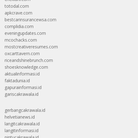
totodal.com
apkcrave.com
bestcarinsurancewsa.com
complidia.com
eveningupdates.com
mcochacks.com
mostcreativeresumes.com
oxcarttavern.com
riceandshinebrunch.com
shoesknowledge.com
aktualinformasi.id
faktadunia.id
gapurainformasi.id
gariscakrawala.id
gerbangcakrawala.id
helvetianews.id
langitcakrawala.id
langitinformasi.id
pintucakrawala.id