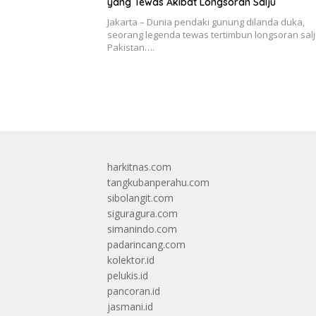
yang Tewas Akibat Longsoran Salju
Jakarta – Dunia pendaki gunung dilanda duka,
seorang legenda tewas tertimbun longsoran salj
Pakistan….
harkitnas.com
tangkubanperahu.com
sibolangit.com
siguragura.com
simanindo.com
padarincang.com
kolektor.id
pelukis.id
pancoran.id
jasmani.id