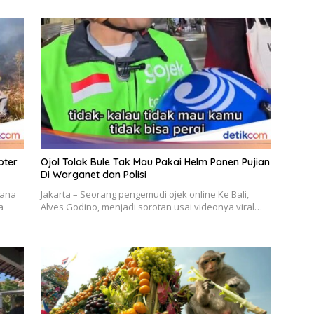
pter
Ojol Tolak Bule Tak Mau Pakai Helm Panen Pujian
Di Warganet dan Polisi
cana
Jakarta – Seorang pengemudi ojek online Ke Bali,
a
Alves Godino, menjadi sorotan usai videonya viral…