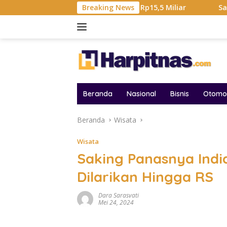
Langsung
al Hadiah Liga Tembus Rp15,5 Miliar
Breaking News
Samsung Sebut K
ke
konten
Beranda
Nasional
Bisnis
Otomot
Beranda
Wisata
Wisata
Saking Panasnya Ind
Dilarikan Hingga RS
Dara Sarasvati
Mei 24, 2024