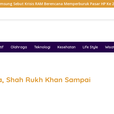
risis RAM Berencana Memperburuk Pasar HP Ke 2027
Da
if
Olahraga
Teknologi
Kesehatan
Life Style
Wisa
band
ia, Shah Rukh Khan Sampai