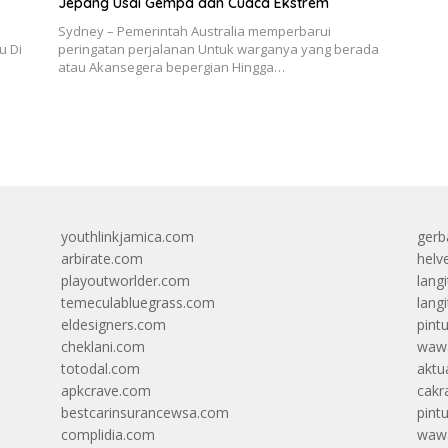
Jepang Usai Gempa dan Cuaca Ekstrem
Sydney – Pemerintah Australia memperbarui
u Di
peringatan perjalanan Untuk warganya yang berada
atau Akansegera bepergian Hingga…
youthlinkjamica.com
gerb
arbirate.com
helv
playoutworlder.com
lang
temeculabluegrass.com
langi
eldesigners.com
pint
cheklani.com
wawa
totodal.com
aktua
apkcrave.com
cakr
bestcarinsurancewsa.com
pint
complidia.com
wawa