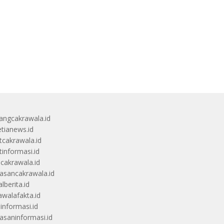
angcakrawala.id
etianews.id
itcakrawala.id
tinformasi.id
ucakrawala.id
sancakrawala.id
lberita.id
awalafakta.id
uinformasi.id
saninformasi.id