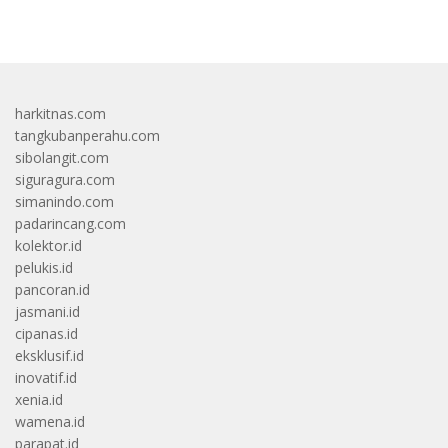
bandar besar starlight princess1000 bagi bonus
harkitnas.com
tangkubanperahu.com
sibolangit.com
siguragura.com
simanindo.com
padarincang.com
kolektor.id
pelukis.id
pancoran.id
jasmani.id
cipanas.id
eksklusif.id
inovatif.id
xenia.id
wamena.id
parapat.id