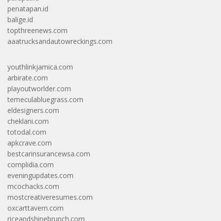
penatapan.id
balige.id
topthreenews.com
aaatrucksandautowreckings.com
youthlinkjamica.com
arbirate.com
playoutworlder.com
temeculabluegrass.com
eldesigners.com
cheklani.com
totodal.com
apkcrave.com
bestcarinsurancewsa.com
complidia.com
eveningupdates.com
mcochacks.com
mostcreativeresumes.com
oxcarttavern.com
riceandshinebrunch.com