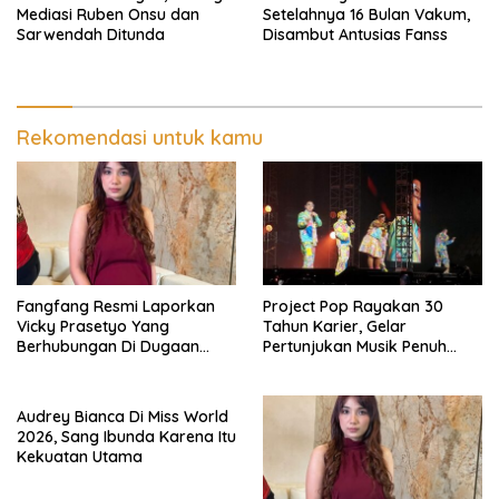
Mediasi Ruben Onsu dan
Setelahnya 16 Bulan Vakum,
Sarwendah Ditunda
Disambut Antusias Fanss
Rekomendasi untuk kamu
Fangfang Resmi Laporkan
Project Pop Rayakan 30
Vicky Prasetyo Yang
Tahun Karier, Gelar
Berhubungan Di Dugaan
Pertunjukan Musik Penuh
Penelantaran Anak Di
Nostalgia
Bareskrim Polri
Audrey Bianca Di Miss World
2026, Sang Ibunda Karena Itu
Kekuatan Utama