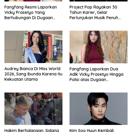
Fangfang Resmi Laporkan
Project Pop Rayakan 30
Vicky Prasetyo Yang
Tahun Karier, Gelar
Berhubungan Di Dugaan
Pertunjukan Musik Penuh
Penelantaran Anak Di
Nostalgia
Bareskrim Polri
Audrey Bianca Di Miss World
Fangfang Laporkan Dua
2026, Sang Ibunda Karena Itu
Adik Vicky Prasetyo Hingga
Kekuatan Utama
Polisi atas Dugaan
Penghinaan
Hakim Berhalangan, Sidang
Kim Soo Hyun Kembali