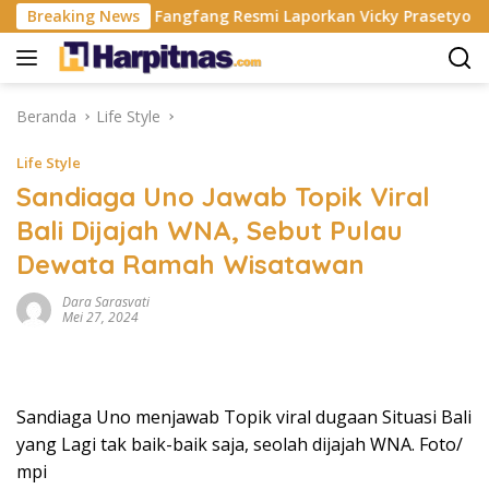
Langsung
China
Breaking News
Fangfang Resmi Laporkan Vicky Prasetyo Yang Be
ke
konten
Beranda
Life Style
Life Style
Sandiaga Uno Jawab Topik Viral
Bali Dijajah WNA, Sebut Pulau
Dewata Ramah Wisatawan
Dara Sarasvati
Mei 27, 2024
Sandiaga Uno menjawab Topik viral dugaan Situasi Bali
yang Lagi tak baik-baik saja, seolah dijajah WNA. Foto/
mpi