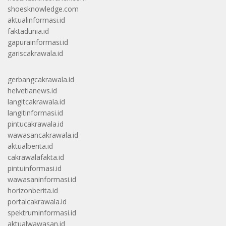
shoesknowledge.com
aktualinformasi.id
faktadunia.id
gapurainformasi.id
gariscakrawala.id
gerbangcakrawala.id
helvetianews.id
langitcakrawala.id
langitinformasi.id
pintucakrawala.id
wawasancakrawala.id
aktualberita.id
cakrawalafakta.id
pintuinformasi.id
wawasaninformasi.id
horizonberita.id
portalcakrawala.id
spektruminformasi.id
aktualwawasan.id