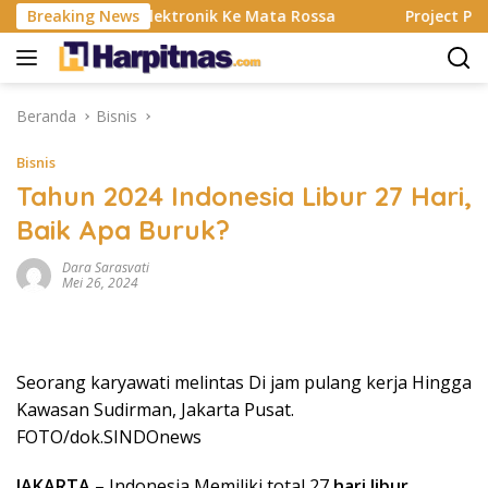
Langsung
ting, Alat Elektronik Ke Mata Rossa
Breaking News
Project Pop Raya
ke
konten
Beranda
Bisnis
Bisnis
Tahun 2024 Indonesia Libur 27 Hari,
Baik Apa Buruk?
Dara Sarasvati
Mei 26, 2024
Seorang karyawati melintas Di jam pulang kerja Hingga
Kawasan Sudirman, Jakarta Pusat.
FOTO/dok.SINDOnews
JAKARTA
– Indonesia Memiliki total 27
hari libur