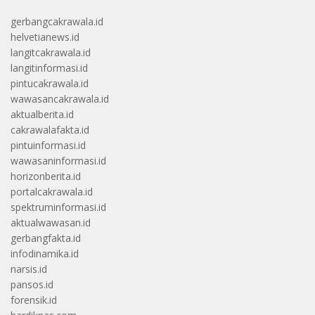
gerbangcakrawala.id
helvetianews.id
langitcakrawala.id
langitinformasi.id
pintucakrawala.id
wawasancakrawala.id
aktualberita.id
cakrawalafakta.id
pintuinformasi.id
wawasaninformasi.id
horizonberita.id
portalcakrawala.id
spektruminformasi.id
aktualwawasan.id
gerbangfakta.id
infodinamika.id
narsis.id
pansos.id
forensik.id