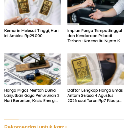
Kemarin Melesat Tinggi, Hari
Impian Punya Tempattinggal
Ini Ambles Rp29.000
dan Kendaraan Pribadi
Terbaru Karena Itu Nyata Ke
BRI Consumer Expo 2026
PIK2!
Harga Migas Mentah Dunia
Daftar Lengkap Harga Emas
Lanjutkan Gaya Penurunan 2
Antam Selasa 4 Agustus
Hari Beruntun, Krisis Energi
2026 usai Turun Rp7 Ribu per
Internasional Berakhir?
Gram
Rekomendasi untuk kamu