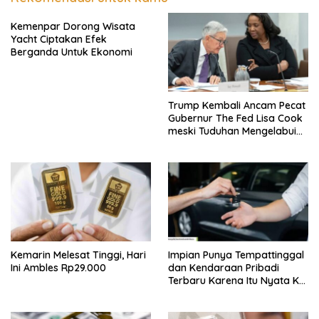
Kemenpar Dorong Wisata
Yacht Ciptakan Efek
Berganda Untuk Ekonomi
Trump Kembali Ancam Pecat
Gubernur The Fed Lisa Cook
meski Tuduhan Mengelabui
Orang Lain KPR Tak Terbukti
Kemarin Melesat Tinggi, Hari
Impian Punya Tempattinggal
Ini Ambles Rp29.000
dan Kendaraan Pribadi
Terbaru Karena Itu Nyata Ke
BRI Consumer Expo 2026
PIK2!