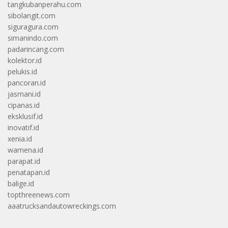
tangkubanperahu.com
sibolangit.com
siguragura.com
simanindo.com
padarincang.com
kolektor.id
pelukis.id
pancoran.id
jasmani.id
cipanas.id
eksklusif.id
inovatif.id
xenia.id
wamena.id
parapat.id
penatapan.id
balige.id
topthreenews.com
aaatrucksandautowreckings.com