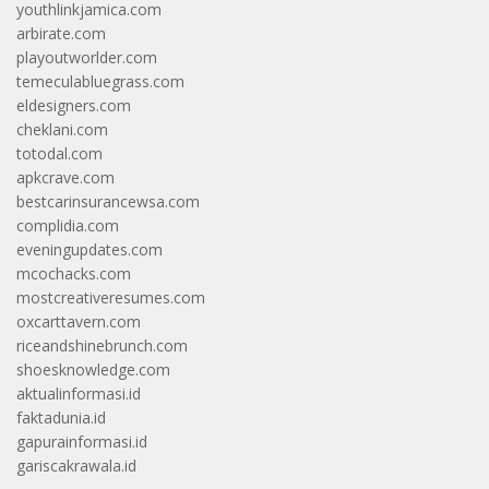
youthlinkjamica.com
arbirate.com
playoutworlder.com
temeculabluegrass.com
eldesigners.com
cheklani.com
totodal.com
apkcrave.com
bestcarinsurancewsa.com
complidia.com
eveningupdates.com
mcochacks.com
mostcreativeresumes.com
oxcarttavern.com
riceandshinebrunch.com
shoesknowledge.com
aktualinformasi.id
faktadunia.id
gapurainformasi.id
gariscakrawala.id