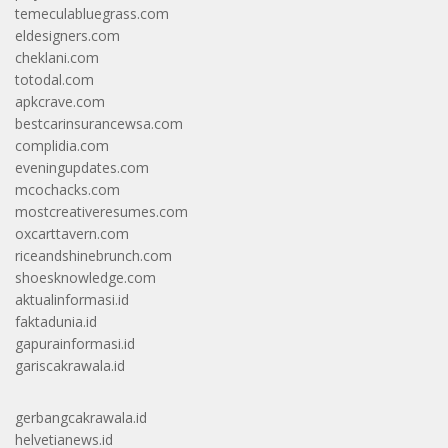
temeculabluegrass.com
eldesigners.com
cheklani.com
totodal.com
apkcrave.com
bestcarinsurancewsa.com
complidia.com
eveningupdates.com
mcochacks.com
mostcreativeresumes.com
oxcarttavern.com
riceandshinebrunch.com
shoesknowledge.com
aktualinformasi.id
faktadunia.id
gapurainformasi.id
gariscakrawala.id
gerbangcakrawala.id
helvetianews.id