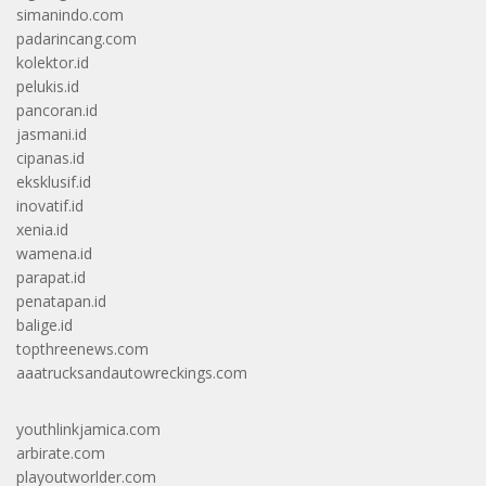
simanindo.com
padarincang.com
kolektor.id
pelukis.id
pancoran.id
jasmani.id
cipanas.id
eksklusif.id
inovatif.id
xenia.id
wamena.id
parapat.id
penatapan.id
balige.id
topthreenews.com
aaatrucksandautowreckings.com
youthlinkjamica.com
arbirate.com
playoutworlder.com