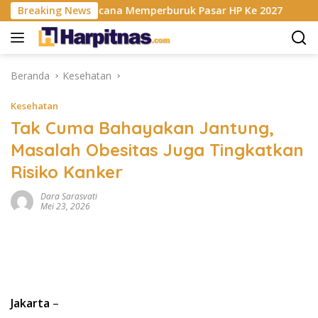
Langsung
isis RAM Berencana Memperburuk Pasar HP Ke 2027
Breaking News
Da
ke
konten
Beranda
Kesehatan
Kesehatan
Tak Cuma Bahayakan Jantung,
Masalah Obesitas Juga Tingkatkan
Risiko Kanker
Dara Sarasvati
Mei 23, 2026
Jakarta
–