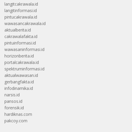
langitcakrawala.id
langitinformasi.id
pintucakrawala.id
wawasancakrawala.id
aktualberita.id
cakrawalafakta.id
pintuinformasi.id
wawasaninformasi.id
horizonberita.id
portalcakrawala.id
spektruminformasi.id
aktualwawasan.id
gerbangfakta.id
infodinamika.id
narsis.id
pansos.id
forensik.id
hardiknas.com
pakcoy.com