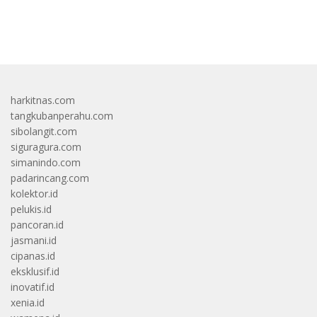
bandar besar starlight princess1000 bagi bonus
harkitnas.com
tangkubanperahu.com
sibolangit.com
siguragura.com
simanindo.com
padarincang.com
kolektor.id
pelukis.id
pancoran.id
jasmani.id
cipanas.id
eksklusif.id
inovatif.id
xenia.id