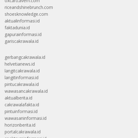
oxcarttavern.com
riceandshinebrunch.com
shoesknowledge.com
aktualinformasi.id
faktadunia.id
gapurainformasi.id
gariscakrawala.id
gerbangcakrawala.id
helvetianews.id
langitcakrawala.id
langitinformasi.id
pintucakrawala.id
wawasancakrawala.id
aktualberita.id
cakrawalafakta.id
pintuinformasi.id
wawasaninformasi.id
horizonberita.id
portalcakrawala.id