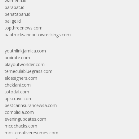
wamena.id
parapat.id
penatapan.id
balige.id
topthreenews.com
aaatrucksandautowreckings.com
youthlinkjamica.com
arbirate.com
playoutworlder.com
temeculabluegrass.com
eldesigners.com
cheklani.com
totodal.com
apkcrave.com
bestcarinsurancewsa.com
complidia.com
eveningupdates.com
mcochacks.com
mostcreativeresumes.com