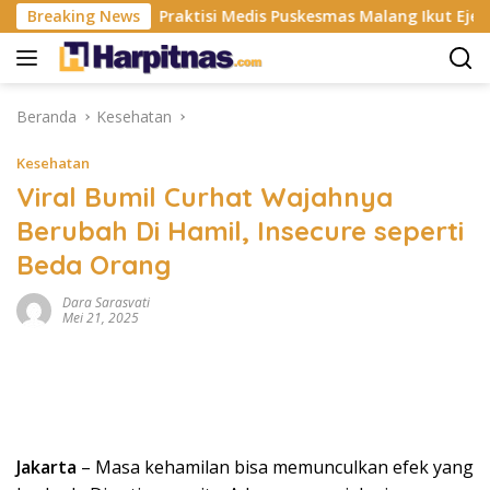
Langsung
tri ISP
Breaking News
Praktisi Medis Puskesmas Malang Ikut Ejek Pas
ke
konten
Beranda
Kesehatan
Kesehatan
Viral Bumil Curhat Wajahnya
Berubah Di Hamil, Insecure seperti
Beda Orang
Dara Sarasvati
Mei 21, 2025
Jakarta
– Masa kehamilan bisa memunculkan efek yang