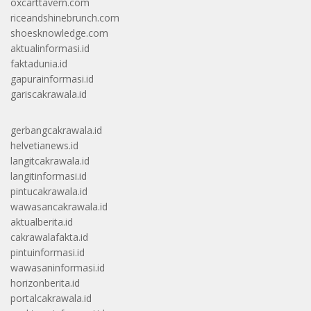
oxcarttavern.com
riceandshinebrunch.com
shoesknowledge.com
aktualinformasi.id
faktadunia.id
gapurainformasi.id
gariscakrawala.id
gerbangcakrawala.id
helvetianews.id
langitcakrawala.id
langitinformasi.id
pintucakrawala.id
wawasancakrawala.id
aktualberita.id
cakrawalafakta.id
pintuinformasi.id
wawasaninformasi.id
horizonberita.id
portalcakrawala.id