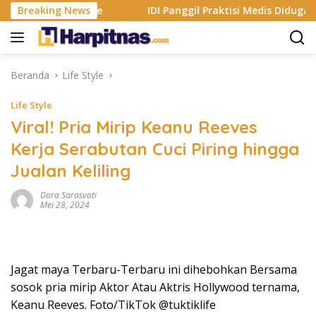
Langsung
pple App Store
Breaking News
IDI Panggil Praktisi Medis Diduga Hina 
ke
konten
Beranda
Life Style
Life Style
Viral! Pria Mirip Keanu Reeves
Kerja Serabutan Cuci Piring hingga
Jualan Keliling
Dara Sarasvati
Mei 28, 2024
Jagat maya Terbaru-Terbaru ini dihebohkan Bersama
sosok pria mirip Aktor Atau Aktris Hollywood ternama,
Keanu Reeves. Foto/TikTok @tuktiklife