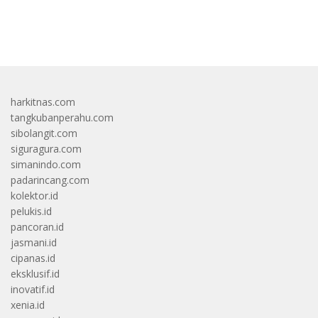
bandar besar starlight princess1000 bagi bonus
harkitnas.com
tangkubanperahu.com
sibolangit.com
siguragura.com
simanindo.com
padarincang.com
kolektor.id
pelukis.id
pancoran.id
jasmani.id
cipanas.id
eksklusif.id
inovatif.id
xenia.id