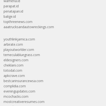
wamena.id
parapat.id
penatapan.id
balige.id
topthreenews.com
aaatrucksandautowreckings.com
youthlinkjamica.com
arbirate.com
playoutworlder.com
temeculabluegrass.com
eldesigners.com
cheklani.com
totodal.com
apkcrave.com
bestcarinsurancewsa.com
complidia.com
eveningupdates.com
mcochacks.com
mostcreativeresumes.com