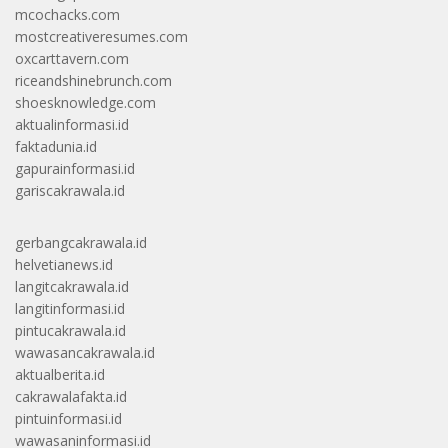
mcochacks.com
mostcreativeresumes.com
oxcarttavern.com
riceandshinebrunch.com
shoesknowledge.com
aktualinformasi.id
faktadunia.id
gapurainformasi.id
gariscakrawala.id
gerbangcakrawala.id
helvetianews.id
langitcakrawala.id
langitinformasi.id
pintucakrawala.id
wawasancakrawala.id
aktualberita.id
cakrawalafakta.id
pintuinformasi.id
wawasaninformasi.id