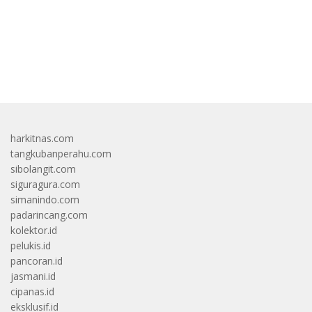
bandar besar starlight princess1000 bagi bonus
harkitnas.com
tangkubanperahu.com
sibolangit.com
siguragura.com
simanindo.com
padarincang.com
kolektor.id
pelukis.id
pancoran.id
jasmani.id
cipanas.id
eksklusif.id