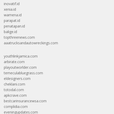
inovatif.id
xenia.id
wamena.id
parapat.id
penatapan.id
balige.id
topthreenews.com
aaatrucksandautowreckings.com
youthlinkjamica.com
arbirate.com
playoutworlder.com
temeculabluegrass.com
eldesigners.com
cheklani.com
totodal.com
apkcrave.com
bestcarinsurancewsa.com
complidia.com
eveningupdates.com