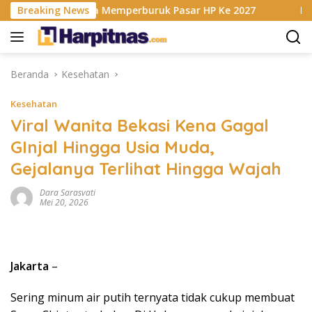
Langsung
AM Berencana Memperburuk Pasar HP Ke 2027
Breaking News
Dapur MBG 
ke
konten
Beranda
Kesehatan
Kesehatan
Viral Wanita Bekasi Kena Gagal
GInjal Hingga Usia Muda,
Gejalanya Terlihat Hingga Wajah
Dara Sarasvati
Mei 20, 2026
Jakarta
–
Sering minum air putih ternyata tidak cukup membuat