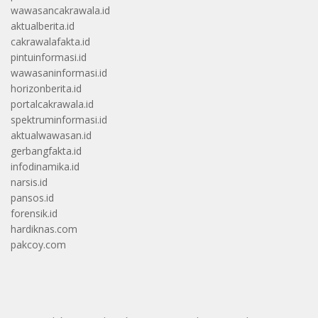
wawasancakrawala.id
aktualberita.id
cakrawalafakta.id
pintuinformasi.id
wawasaninformasi.id
horizonberita.id
portalcakrawala.id
spektruminformasi.id
aktualwawasan.id
gerbangfakta.id
infodinamika.id
narsis.id
pansos.id
forensik.id
hardiknas.com
pakcoy.com