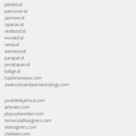
pelukis.id
pancoran.id
jasmani.id
cipanas.id
eksklusif.id
inovatif.id
xenia.id
wamena.id
parapat.id
penatapan.id
balige.id
topthreenews.com
aaatrucksandautowreckings.com
youthlinkjamica.com
arbirate.com
playoutworlder.com
temeculabluegrass.com
eldesigners.com
cheklani.com