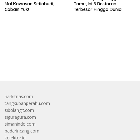
Mal Kawasan Setiabudi,
Tamu, Ini 5 Restoran
Cobain Yuk!
Terbesar Hingga Dunia!
bandar besar starlight princess1000 bagi bonus
harkitnas.com
tangkubanperahu.com
sibolangit.com
siguragura.com
simanindo.com
padarincang.com
kolektor.id