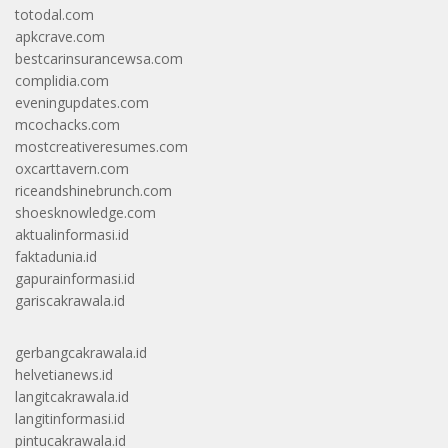
totodal.com
apkcrave.com
bestcarinsurancewsa.com
complidia.com
eveningupdates.com
mcochacks.com
mostcreativeresumes.com
oxcarttavern.com
riceandshinebrunch.com
shoesknowledge.com
aktualinformasi.id
faktadunia.id
gapurainformasi.id
gariscakrawala.id
gerbangcakrawala.id
helvetianews.id
langitcakrawala.id
langitinformasi.id
pintucakrawala.id