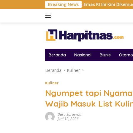
Langsung
FF 2026
Tambang Emas RI Ini Kini Dikemudikan AI, BRM
Breaking News
ke
konten
Beranda
Nasional
Bisnis
Otomot
Beranda
Kuliner
Kuliner
Ngumpet tapi Nyaman
Wajib Masuk List Kuli
Dara Sarasvati
Juni 12, 2026