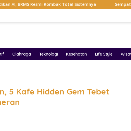
S Resmi Rombak Total Sistemnya
Sempat Viral Gaya ASI
if
Olahraga
Teknologi
Kesehatan
Life Style
Wisa
band
, 5 Kafe Hidden Gem Tebet
neran