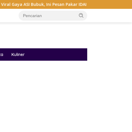
 Bubuk, Ini Pesan Pakar IDAI
Audrey Bianca Di Miss Wor
ta
Kuliner
ar besar starlight princess1000 bagi bonus