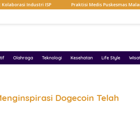
tri ISP
Praktisi Medis Puskesmas Malang Ikut Ejek Pas
if
Olahraga
Teknologi
Kesehatan
Life Style
Wisa
band
enginspirasi Dogecoin Telah