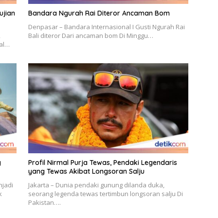
ujian
Bandara Ngurah Rai Diteror Ancaman Bom
Denpasar – Bandara Internasional I Gusti Ngurah Rai
,
Bali diteror Dari ancaman bom Di Minggu…
ral…
g
Profil Nirmal Purja Tewas, Pendaki Legendaris
yang Tewas Akibat Longsoran Salju
njadi
Jakarta – Dunia pendaki gunung dilanda duka,
k
seorang legenda tewas tertimbun longsoran salju Di
Pakistan….