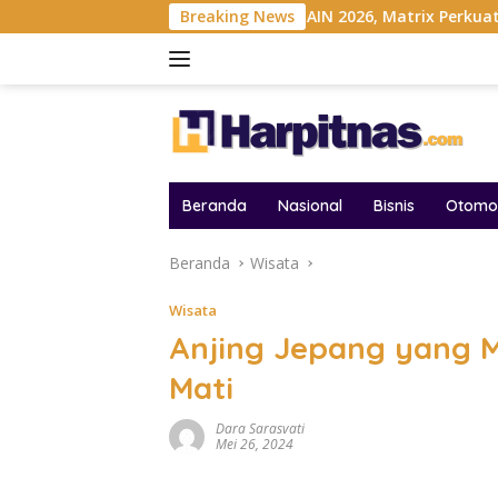
Langsung
onesia
Gelar MAIN 2026, Matrix Perkuat Kolaborasi Indus
Breaking News
ke
konten
Beranda
Nasional
Bisnis
Otomot
Beranda
Wisata
Wisata
Anjing Jepang yang M
Mati
Dara Sarasvati
Mei 26, 2024