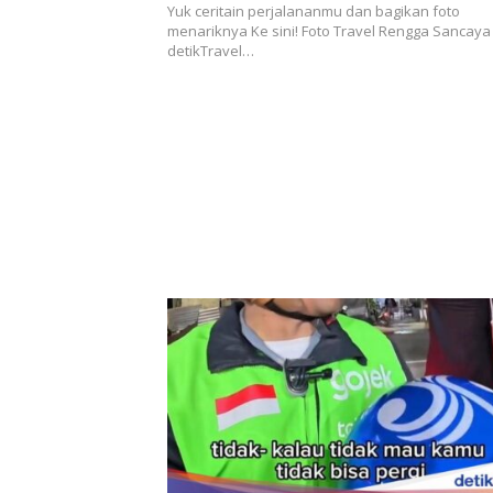
Yuk ceritain perjalananmu dan bagikan foto
menariknya Ke sini! Foto Travel Rengga Sancaya
detikTravel…