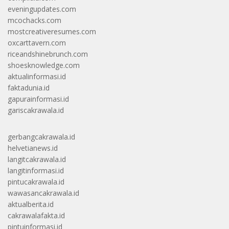
eveningupdates.com
mcochacks.com
mostcreativeresumes.com
oxcarttavern.com
riceandshinebrunch.com
shoesknowledge.com
aktualinformasi.id
faktadunia.id
gapurainformasi.id
gariscakrawala.id
gerbangcakrawala.id
helvetianews.id
langitcakrawala.id
langitinformasi.id
pintucakrawala.id
wawasancakrawala.id
aktualberita.id
cakrawalafakta.id
pintuinformasi.id