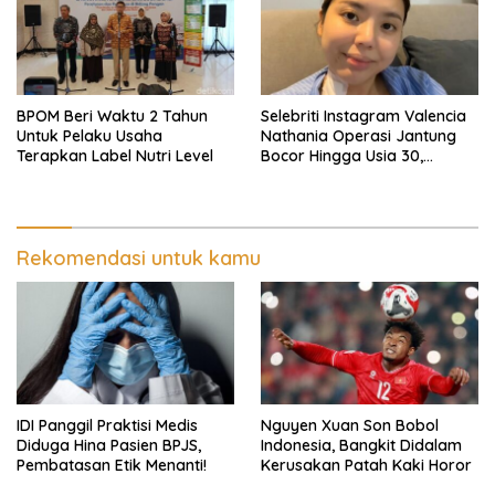
BPOM Beri Waktu 2 Tahun
Selebriti Instagram Valencia
Untuk Pelaku Usaha
Nathania Operasi Jantung
Terapkan Label Nutri Level
Bocor Hingga Usia 30,
Sempat Mengira Paru-paru
Basah
Rekomendasi untuk kamu
IDI Panggil Praktisi Medis
Nguyen Xuan Son Bobol
Diduga Hina Pasien BPJS,
Indonesia, Bangkit Didalam
Pembatasan Etik Menanti!
Kerusakan Patah Kaki Horor