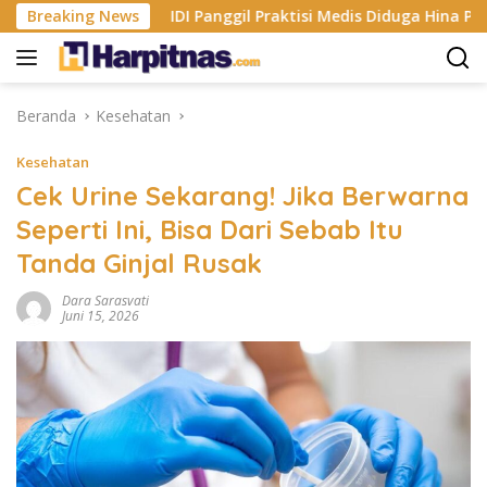
Langsung
tore
Breaking News
IDI Panggil Praktisi Medis Diduga Hina Pasien BPJS
ke
konten
Beranda
Kesehatan
Kesehatan
Cek Urine Sekarang! Jika Berwarna
Seperti Ini, Bisa Dari Sebab Itu
Tanda Ginjal Rusak
Dara Sarasvati
Juni 15, 2026