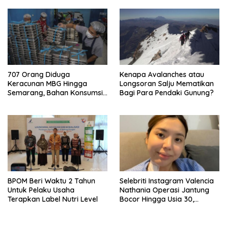
707 Orang Diduga
Kenapa Avalanches atau
Keracunan MBG Hingga
Longsoran Salju Mematikan
Semarang, Bahan Konsumsi
Bagi Para Pendaki Gunung?
Ini Diselidiki
BPOM Beri Waktu 2 Tahun
Selebriti Instagram Valencia
Untuk Pelaku Usaha
Nathania Operasi Jantung
Terapkan Label Nutri Level
Bocor Hingga Usia 30,
Sempat Mengira Paru-paru
Basah