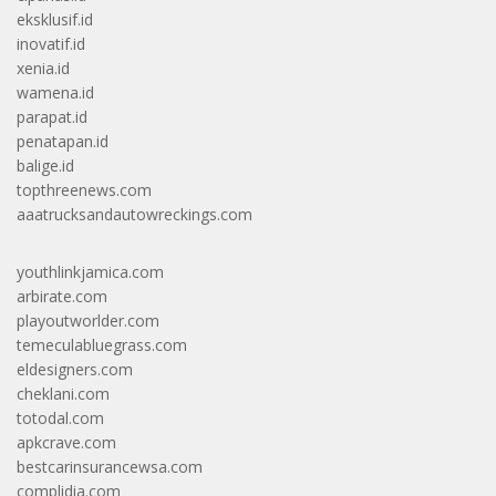
eksklusif.id
inovatif.id
xenia.id
wamena.id
parapat.id
penatapan.id
balige.id
topthreenews.com
aaatrucksandautowreckings.com
youthlinkjamica.com
arbirate.com
playoutworlder.com
temeculabluegrass.com
eldesigners.com
cheklani.com
totodal.com
apkcrave.com
bestcarinsurancewsa.com
complidia.com