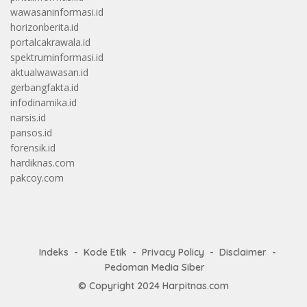
wawasaninformasi.id
horizonberita.id
portalcakrawala.id
spektruminformasi.id
aktualwawasan.id
gerbangfakta.id
infodinamika.id
narsis.id
pansos.id
forensik.id
hardiknas.com
pakcoy.com
Indeks
Kode Etik
Privacy Policy
Disclaimer
Pedoman Media Siber
© Copyright 2024
Harpitnas.com