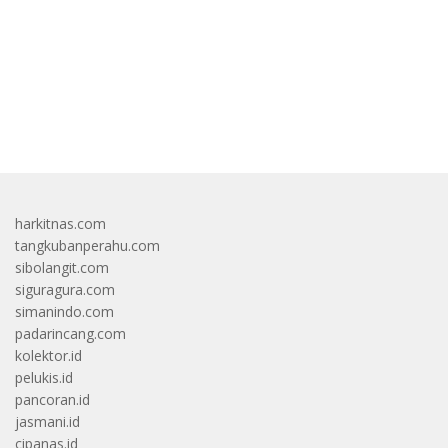
bandar besar starlight princess1000 bagi bonus
harkitnas.com
tangkubanperahu.com
sibolangit.com
siguragura.com
simanindo.com
padarincang.com
kolektor.id
pelukis.id
pancoran.id
jasmani.id
cipanas.id