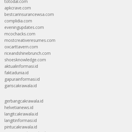
totodal.com
apkcrave.com
bestcarinsurancewsa.com
complidia.com
eveningupdates.com
mcochacks.com
mostcreativeresumes.com
oxcarttavern.com
riceandshinebrunch.com
shoesknowledge.com
aktualinformasi.id
faktadunia.id
gapurainformasi.id
gariscakrawala.id
gerbangcakrawala.id
helvetianews.id
langitcakrawala.id
langitinformasi.id
pintucakrawala.id