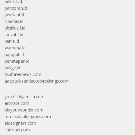
pelukis.id
pancoran.id
jasmani.id
cipanas.id
eksklusif.id
inovatif.id
xenia.id
wamena.id
parapat.id
penatapan.id
balige.id
topthreenews.com
aaatrucksandautowreckings.com
youthlinkjamica.com
arbirate.com
playoutworlder.com
temeculabluegrass.com
eldesigners.com
cheklani.com