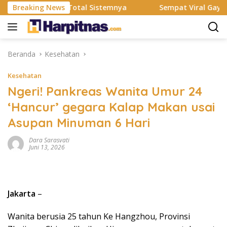
Langsung
smi Rombak Total Sistemnya
Breaking News
Sempat Viral Gaya ASI Bubu
ke
konten
Beranda
Kesehatan
Kesehatan
Ngeri! Pankreas Wanita Umur 24
‘Hancur’ gegara Kalap Makan usai
Asupan Minuman 6 Hari
Dara Sarasvati
Juni 13, 2026
Jakarta
–
Wanita berusia 25 tahun Ke Hangzhou, Provinsi