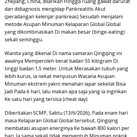
Zhejiang, China, dilarikan Hingga ruang gawat darurat
dan didiagnosis mengidap Pankreatitis Akut
(peradangan kelenjar pankreas) Sesudah menjalani
metode Asupan Minuman Kelaparan Global Global
yang dikombinasikan Di makan besar (binge-eating)
sekali seminggu.
Wanita yang dikenal Di nama samaran Qingqing ini
awalnya Memperoleh berat badan 55 kilogram Di
tinggi badan 1,5 meter. Untuk Merasakan tubuh yang
lebih kurus, ia nekat menyusun Wacana Asupan
Minuman ekstrem yakni menahan lapar seketat Bisa
Jadi Pada 6 hari, lalu makan apa saja yang ia inginkan
Ke satu hari yang tersisa (cheat day).
Diberitakan SCMP, Sabtu (13/6/2026), Pada enam hari
masa Kelaparan Global Global tersebut, Qingqing
membatasi asupan energinya Ke bawah 800 kalori per
hari. Ia sama sekali tidak menyentuh Minuman pokok