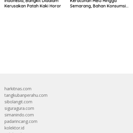
Indonesia, Bangkit Didalam
Keracunan MBG Hingga
Kerusakan Patah Kaki Horor
Semarang, Bahan Konsumsi
Ini Diselidiki
bandar besar starlight princess1000 bagi bonus
harkitnas.com
tangkubanperahu.com
sibolangit.com
siguragura.com
simanindo.com
padarincang.com
kolektor.id