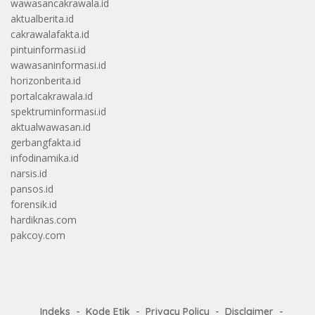
wawasancakrawala.id
aktualberita.id
cakrawalafakta.id
pintuinformasi.id
wawasaninformasi.id
horizonberita.id
portalcakrawala.id
spektruminformasi.id
aktualwawasan.id
gerbangfakta.id
infodinamika.id
narsis.id
pansos.id
forensik.id
hardiknas.com
pakcoy.com
Indeks
Kode Etik
Privacy Policy
Disclaimer