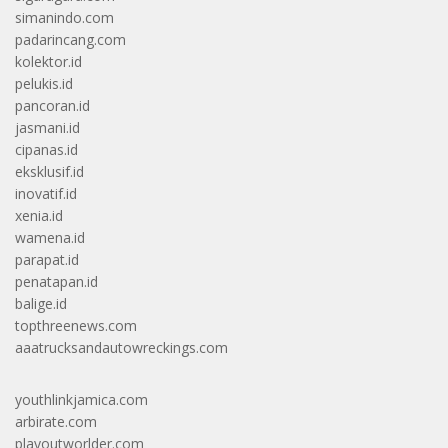
simanindo.com
padarincang.com
kolektor.id
pelukis.id
pancoran.id
jasmani.id
cipanas.id
eksklusif.id
inovatif.id
xenia.id
wamena.id
parapat.id
penatapan.id
balige.id
topthreenews.com
aaatrucksandautowreckings.com
youthlinkjamica.com
arbirate.com
playoutworlder.com