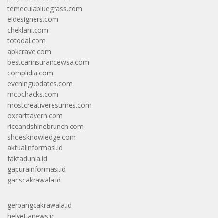
temeculabluegrass.com
eldesigners.com
cheklani.com
totodal.com
apkcrave.com
bestcarinsurancewsa.com
complidia.com
eveningupdates.com
mcochacks.com
mostcreativeresumes.com
oxcarttavern.com
riceandshinebrunch.com
shoesknowledge.com
aktualinformasi.id
faktadunia.id
gapurainformasi.id
gariscakrawala.id
gerbangcakrawala.id
helvetianews.id