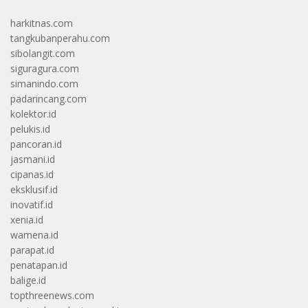
harkitnas.com
tangkubanperahu.com
sibolangit.com
siguragura.com
simanindo.com
padarincang.com
kolektor.id
pelukis.id
pancoran.id
jasmani.id
cipanas.id
eksklusif.id
inovatif.id
xenia.id
wamena.id
parapat.id
penatapan.id
balige.id
topthreenews.com