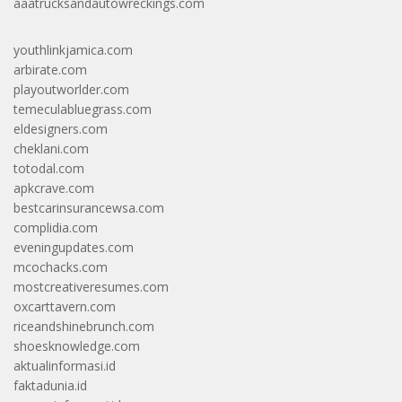
aaatrucksandautowreckings.com
youthlinkjamica.com
arbirate.com
playoutworlder.com
temeculabluegrass.com
eldesigners.com
cheklani.com
totodal.com
apkcrave.com
bestcarinsurancewsa.com
complidia.com
eveningupdates.com
mcochacks.com
mostcreativeresumes.com
oxcarttavern.com
riceandshinebrunch.com
shoesknowledge.com
aktualinformasi.id
faktadunia.id