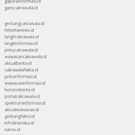
gapurainformasi.id
gariscakrawala.id
gerbangcakrawala.id
helvetianews.id
langitcakrawala.id
langitinformasi.id
pintucakrawala.id
wawasancakrawala.id
aktualberita.id
cakrawalafakta.id
pintuinformasi.id
wawasaninformasi.id
horizonberita.id
portalcakrawala.id
spektruminformasi.id
aktualwawasan.id
gerbangfakta.id
infodinamika.id
narsis.id