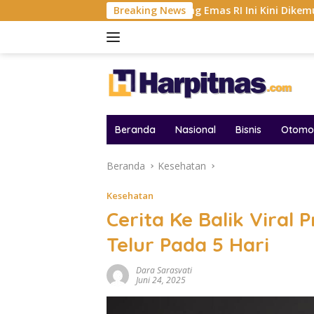
Langsung
2026
Tambang Emas RI Ini Kini Dikemudikan AI, BRMS R
Breaking News
ke
konten
Beranda
Nasional
Bisnis
Otomot
Beranda
Kesehatan
Kesehatan
Cerita Ke Balik Viral 
Telur Pada 5 Hari
Dara Sarasvati
Juni 24, 2025