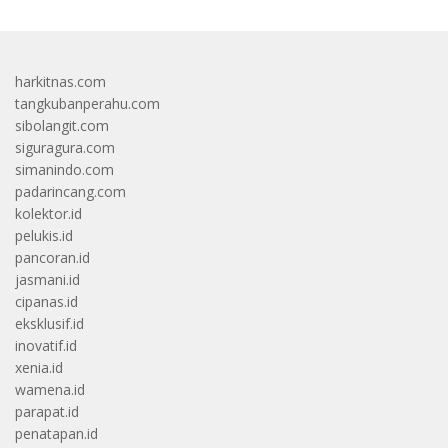
harkitnas.com
tangkubanperahu.com
sibolangit.com
siguragura.com
simanindo.com
padarincang.com
kolektor.id
pelukis.id
pancoran.id
jasmani.id
cipanas.id
eksklusif.id
inovatif.id
xenia.id
wamena.id
parapat.id
penatapan.id