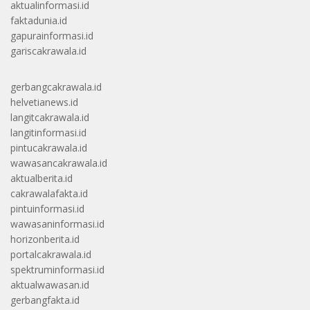
aktualinformasi.id
faktadunia.id
gapurainformasi.id
gariscakrawala.id
gerbangcakrawala.id
helvetianews.id
langitcakrawala.id
langitinformasi.id
pintucakrawala.id
wawasancakrawala.id
aktualberita.id
cakrawalafakta.id
pintuinformasi.id
wawasaninformasi.id
horizonberita.id
portalcakrawala.id
spektruminformasi.id
aktualwawasan.id
gerbangfakta.id