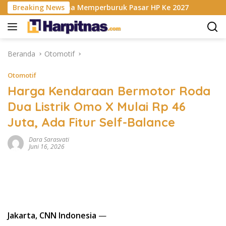
Langsung
s RAM Berencana Memperburuk Pasar HP Ke 2027
Breaking News
Dapur 
ke
konten
Beranda
Otomotif
Otomotif
Harga Kendaraan Bermotor Roda
Dua Listrik Omo X Mulai Rp 46
Juta, Ada Fitur Self-Balance
Dara Sarasvati
Juni 16, 2026
Jakarta, CNN Indonesia
—