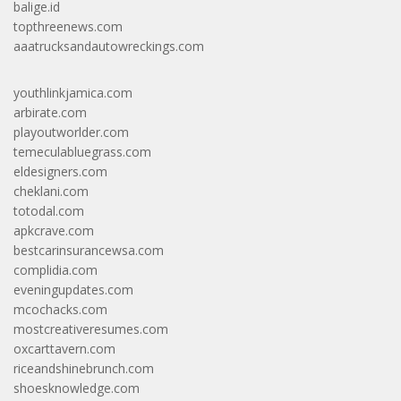
balige.id
topthreenews.com
aaatrucksandautowreckings.com
youthlinkjamica.com
arbirate.com
playoutworlder.com
temeculabluegrass.com
eldesigners.com
cheklani.com
totodal.com
apkcrave.com
bestcarinsurancewsa.com
complidia.com
eveningupdates.com
mcochacks.com
mostcreativeresumes.com
oxcarttavern.com
riceandshinebrunch.com
shoesknowledge.com