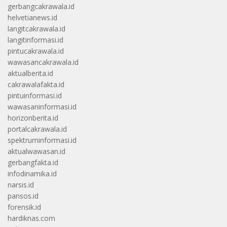
gerbangcakrawala.id
helvetianews.id
langitcakrawala.id
langitinformasi.id
pintucakrawala.id
wawasancakrawala.id
aktualberita.id
cakrawalafakta.id
pintuinformasi.id
wawasaninformasi.id
horizonberita.id
portalcakrawala.id
spektruminformasi.id
aktualwawasan.id
gerbangfakta.id
infodinamika.id
narsis.id
pansos.id
forensik.id
hardiknas.com