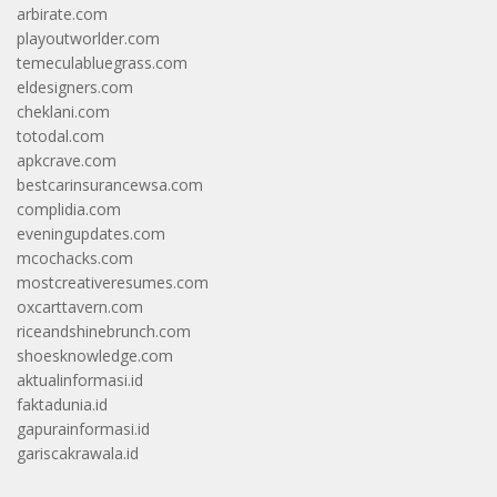
arbirate.com
playoutworlder.com
temeculabluegrass.com
eldesigners.com
cheklani.com
totodal.com
apkcrave.com
bestcarinsurancewsa.com
complidia.com
eveningupdates.com
mcochacks.com
mostcreativeresumes.com
oxcarttavern.com
riceandshinebrunch.com
shoesknowledge.com
aktualinformasi.id
faktadunia.id
gapurainformasi.id
gariscakrawala.id