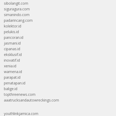
sibolangit.com
siguragura.com
simanindo.com
padarincang.com
kolektor.id
pelukis.id
pancoran.id
jasmani.id
cipanas.id
eksklusif.id
inovatif.id
xenia.id
wamena.id
parapat.id
penatapan.id
balige.id
topthreenews.com
aaatrucksandautowreckings.com
youthlinkjamica.com