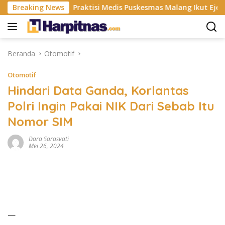
Langsung
 ISP
Breaking News
Praktisi Medis Puskesmas Malang Ikut Ejek Pasien
ke
konten
Beranda
Otomotif
Otomotif
Hindari Data Ganda, Korlantas
Polri Ingin Pakai NIK Dari Sebab Itu
Nomor SIM
Dara Sarasvati
Mei 26, 2024
—