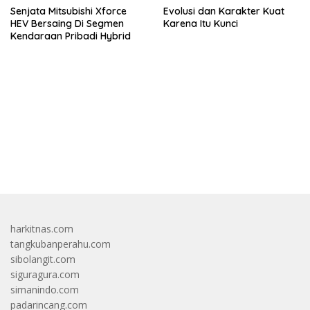
Senjata Mitsubishi Xforce
Evolusi dan Karakter Kuat
HEV Bersaing Di Segmen
Karena Itu Kunci
Kendaraan Pribadi Hybrid
bandar besar starlight princess1000 bagi bonus
harkitnas.com
tangkubanperahu.com
sibolangit.com
siguragura.com
simanindo.com
padarincang.com