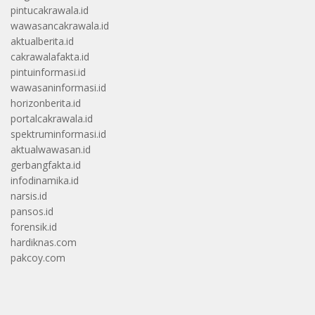
pintucakrawala.id
wawasancakrawala.id
aktualberita.id
cakrawalafakta.id
pintuinformasi.id
wawasaninformasi.id
horizonberita.id
portalcakrawala.id
spektruminformasi.id
aktualwawasan.id
gerbangfakta.id
infodinamika.id
narsis.id
pansos.id
forensik.id
hardiknas.com
pakcoy.com