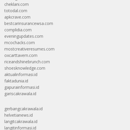
cheklani.com
totodal.com
apkcrave.com
bestcarinsurancewsa.com
complidia.com
eveningupdates.com
mcochacks.com
mostcreativeresumes.com
oxcarttavern.com
riceandshinebrunch.com
shoesknowledge.com
aktualinformasi.id
faktadunia.id
gapurainformasi.id
gariscakrawala.id
gerbangcakrawala.id
helvetianews.id
langitcakrawala.id
langitinformasi.id