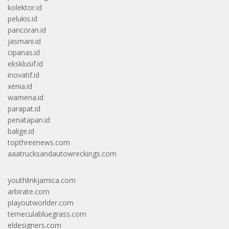
kolektor.id
pelukis.id
pancoran.id
jasmani.id
cipanas.id
eksklusif.id
inovatif.id
xenia.id
wamena.id
parapat.id
penatapan.id
balige.id
topthreenews.com
aaatrucksandautowreckings.com
youthlinkjamica.com
arbirate.com
playoutworlder.com
temeculabluegrass.com
eldesigners.com