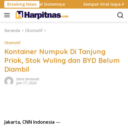
Langsung
 Rombak Total Sistemnya
Breaking News
Sempat Viral Gaya ASI Bubuk, 
ke
konten
Beranda
Otomotif
Otomotif
Kontainer Numpuk Di Tanjung
Priok, Stok Wuling dan BYD Belum
Diambil
Dara Sarasvati
Juni 17, 2026
Jakarta, CNN Indonesia
—