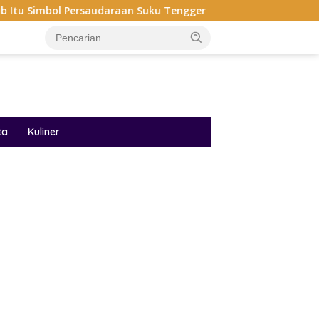
rsaudaraan Suku Tengger
ta
Kuliner
ar besar starlight princess1000 bagi bonus