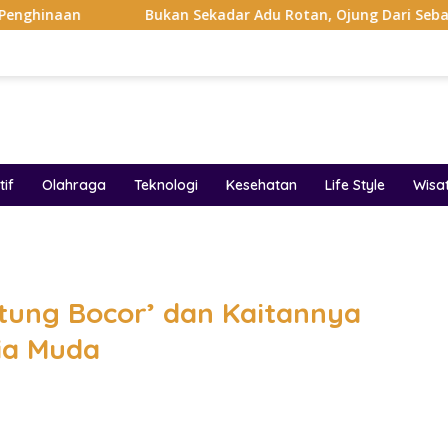
Bukan Sekadar Adu Rotan, Ojung Dari Sebab Itu Simbol Pe
if
Olahraga
Teknologi
Kesehatan
Life Style
Wisa
band
ntung Bocor’ dan Kaitannya
ia Muda