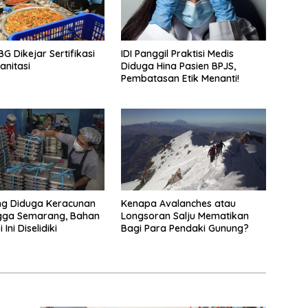
G Dikejar Sertifikasi
IDI Panggil Praktisi Medis
anitasi
Diduga Hina Pasien BPJS,
Pembatasan Etik Menanti!
ng Diduga Keracunan
Kenapa Avalanches atau
gga Semarang, Bahan
Longsoran Salju Mematikan
Ini Diselidiki
Bagi Para Pendaki Gunung?