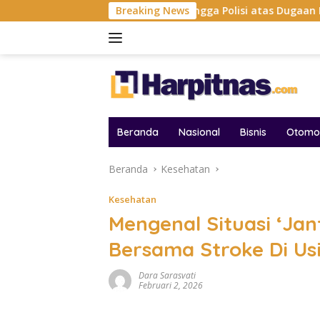
Langsung
dik Vicky Prasetyo Hingga Polisi atas Dugaan Penghinaan
Breaking News
ke
konten
Beranda
Nasional
Bisnis
Otomot
Beranda
Kesehatan
Kesehatan
Mengenal Situasi ‘Ja
Bersama Stroke Di Us
Dara Sarasvati
Februari 2, 2026