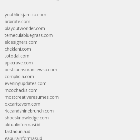
youthlinkjamica.com
arbirate.com
playoutworlder.com
temeculabluegrass.com
eldesigners.com
cheklani.com
totodal.com
apkcrave.com
bestcarinsurancewsa.com
complidia.com
eveningupdates.com
mcochacks.com
mostcreativeresumes.com
oxcarttavern.com
riceandshinebrunch.com
shoesknowledge.com
aktualinformasi.id
faktadunia.id
gapurainformasi.id