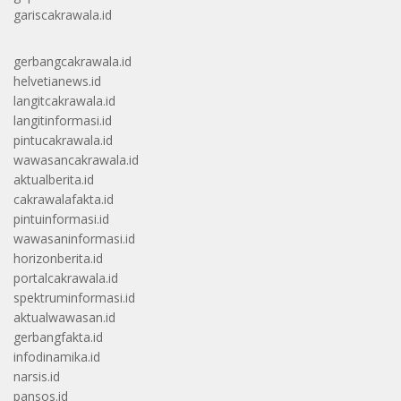
gariscakrawala.id
gerbangcakrawala.id
helvetianews.id
langitcakrawala.id
langitinformasi.id
pintucakrawala.id
wawasancakrawala.id
aktualberita.id
cakrawalafakta.id
pintuinformasi.id
wawasaninformasi.id
horizonberita.id
portalcakrawala.id
spektruminformasi.id
aktualwawasan.id
gerbangfakta.id
infodinamika.id
narsis.id
pansos.id