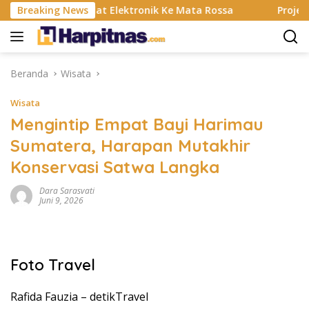
Langsung
n Banting, Alat Elektronik Ke Mata Rossa
Breaking News
Project Pop
ke
konten
Beranda
Wisata
Wisata
Mengintip Empat Bayi Harimau
Sumatera, Harapan Mutakhir
Konservasi Satwa Langka
Dara Sarasvati
Juni 9, 2026
Foto Travel
Rafida Fauzia –
detikTravel