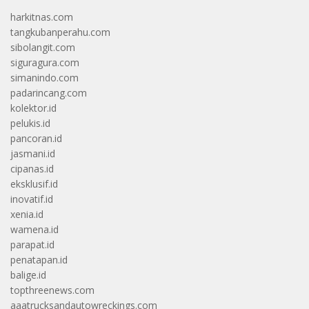
harkitnas.com
tangkubanperahu.com
sibolangit.com
siguragura.com
simanindo.com
padarincang.com
kolektor.id
pelukis.id
pancoran.id
jasmani.id
cipanas.id
eksklusif.id
inovatif.id
xenia.id
wamena.id
parapat.id
penatapan.id
balige.id
topthreenews.com
aaatrucksandautowreckings.com