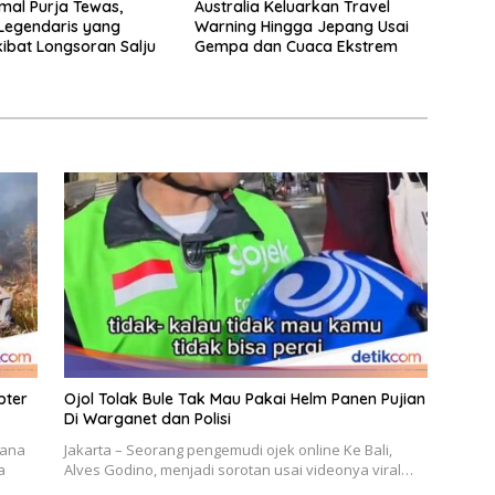
rmal Purja Tewas,
Australia Keluarkan Travel
Legendaris yang
Warning Hingga Jepang Usai
ibat Longsoran Salju
Gempa dan Cuaca Ekstrem
pter
Ojol Tolak Bule Tak Mau Pakai Helm Panen Pujian
Di Warganet dan Polisi
cana
Jakarta – Seorang pengemudi ojek online Ke Bali,
a
Alves Godino, menjadi sorotan usai videonya viral…