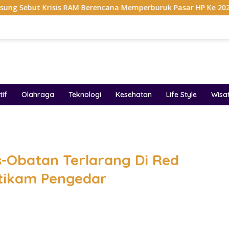
sis RAM Berencana Memperburuk Pasar HP Ke 2027
Dapu
if
Olahraga
Teknologi
Kesehatan
Life Style
Wisa
band
is-Obatan Terlarang Di Red
Ditikam Pengedar