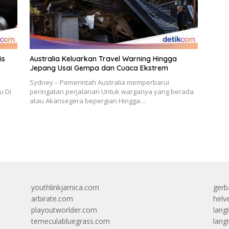
is
Australia Keluarkan Travel Warning Hingga
Jepang Usai Gempa dan Cuaca Ekstrem
Sydney – Pemerintah Australia memperbarui
u Di
peringatan perjalanan Untuk warganya yang berada
atau Akansegera bepergian Hingga…
youthlinkjamica.com
gerb
arbirate.com
helv
playoutworlder.com
lang
temeculabluegrass.com
langi