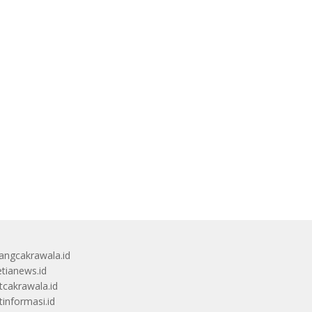
angcakrawala.id
etianews.id
itcakrawala.id
tinformasi.id