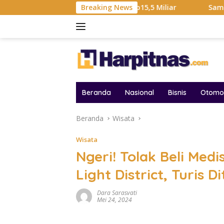
Langsung
 Hadiah Liga Tembus Rp15,5 Miliar
Breaking News
Samsung Sebut Kri
ke
konten
Beranda
Nasional
Bisnis
Otomot
Beranda
Wisata
Wisata
Ngeri! Tolak Beli Med
Light District, Turis 
Dara Sarasvati
Mei 24, 2024