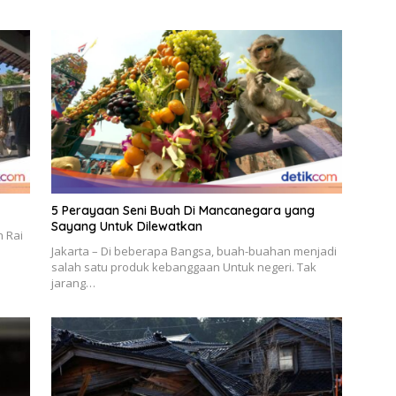
5 Perayaan Seni Buah Di Mancanegara yang
Sayang Untuk Dilewatkan
h Rai
Jakarta – Di beberapa Bangsa, buah-buahan menjadi
salah satu produk kebanggaan Untuk negeri. Tak
jarang…