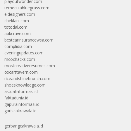
playoutworlder.com
temeculabluegrass.com
eldesigners.com
cheklani.com
totodal.com
apkcrave.com
bestcarinsurancewsa.com
complidia.com
eveningupdates.com
mcochacks.com
mostcreativeresumes.com
oxcarttavern.com
riceandshinebrunch.com
shoesknowledge.com
aktualinformasi.id
faktadunia.id
gapurainformasi.id
gariscakrawala.id
gerbangcakrawala.id