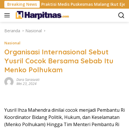
Langsung
i ISP
Breaking News
Praktisi Medis Puskesmas Malang Ikut Ejek Pasie
ke
konten
Beranda
Nasional
Nasional
Organisasi Internasional Sebut
Yusril Cocok Bersama Sebab Itu
Menko Polhukam
Dara Sarasvati
Mei 23, 2024
Yusril Ihza Mahendra dinilai cocok menjadi Pembantu Ri
Koordinator Bidang Politik, Hukum, dan Keselamatan
(Menko Polhukam) Hingga Tim Menteri Pembantu Ri