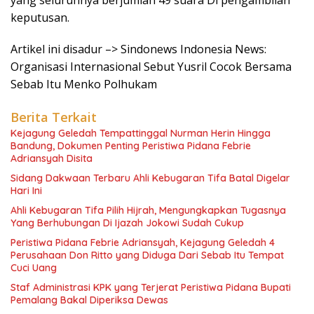
yang seluruhnya berjumlah 49 suara Di pengambilan
keputusan.
Artikel ini disadur –> Sindonews Indonesia News:
Organisasi Internasional Sebut Yusril Cocok Bersama
Sebab Itu Menko Polhukam
Berita Terkait
Kejagung Geledah Tempattinggal Nurman Herin Hingga
Bandung, Dokumen Penting Peristiwa Pidana Febrie
Adriansyah Disita
Sidang Dakwaan Terbaru Ahli Kebugaran Tifa Batal Digelar
Hari Ini
Ahli Kebugaran Tifa Pilih Hijrah, Mengungkapkan Tugasnya
Yang Berhubungan Di Ijazah Jokowi Sudah Cukup
Peristiwa Pidana Febrie Adriansyah, Kejagung Geledah 4
Perusahaan Don Ritto yang Diduga Dari Sebab Itu Tempat
Cuci Uang
Staf Administrasi KPK yang Terjerat Peristiwa Pidana Bupati
Pemalang Bakal Diperiksa Dewas