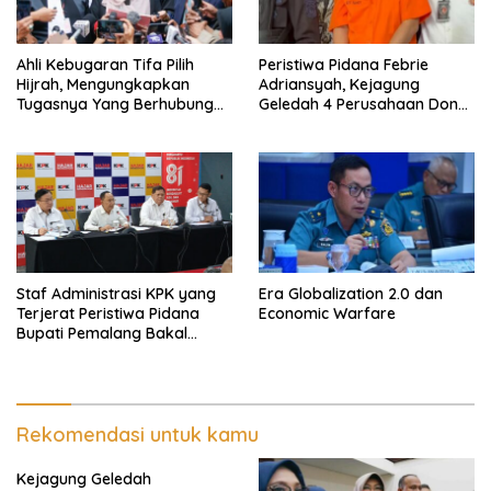
Ahli Kebugaran Tifa Pilih
Peristiwa Pidana Febrie
Hijrah, Mengungkapkan
Adriansyah, Kejagung
Tugasnya Yang Berhubungan
Geledah 4 Perusahaan Don
Di Ijazah Jokowi Sudah
Ritto yang Diduga Dari
Cukup
Sebab Itu Tempat Cuci Uang
Staf Administrasi KPK yang
Era Globalization 2.0 dan
Terjerat Peristiwa Pidana
Economic Warfare
Bupati Pemalang Bakal
Diperiksa Dewas
Rekomendasi untuk kamu
Kejagung Geledah