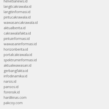
helvetianews.id
langitcakrawala.id
langitinformasi.id
pintucakrawala.id
wawasancakrawala.id
aktualberita.id
cakrawalafakta.id
pintuinformasi.id
wawasaninformasi.id
horizonberita.id
portalcakrawala.id
spektruminformasi.id
aktualwawasan.id
gerbangfakta.id
infodinamika.id
narsis.id
pansos.id
forensik.id
hardiknas.com
pakcoy.com