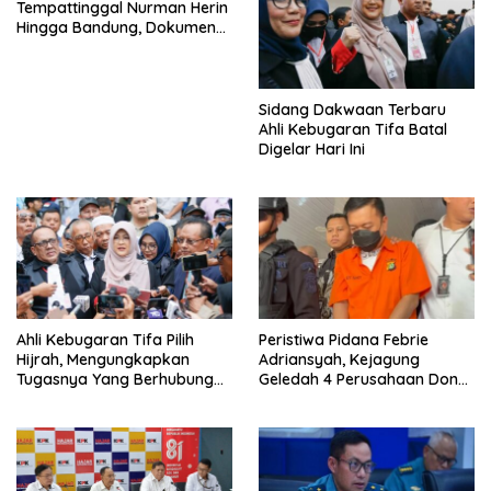
Tempattinggal Nurman Herin
Hingga Bandung, Dokumen
Penting Peristiwa Pidana
Febrie Adriansyah Disita
Sidang Dakwaan Terbaru
Ahli Kebugaran Tifa Batal
Digelar Hari Ini
Ahli Kebugaran Tifa Pilih
Peristiwa Pidana Febrie
Hijrah, Mengungkapkan
Adriansyah, Kejagung
Tugasnya Yang Berhubungan
Geledah 4 Perusahaan Don
Di Ijazah Jokowi Sudah
Ritto yang Diduga Dari
Cukup
Sebab Itu Tempat Cuci Uang