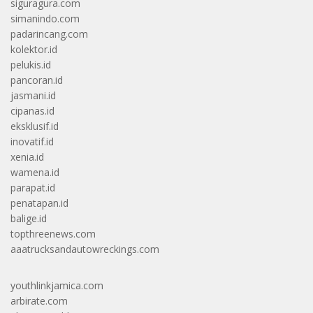
siguragura.com
simanindo.com
padarincang.com
kolektor.id
pelukis.id
pancoran.id
jasmani.id
cipanas.id
eksklusif.id
inovatif.id
xenia.id
wamena.id
parapat.id
penatapan.id
balige.id
topthreenews.com
aaatrucksandautowreckings.com
youthlinkjamica.com
arbirate.com