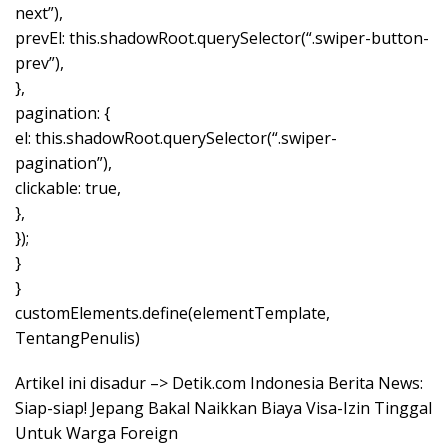
next”),
prevEl: this.shadowRoot.querySelector(“.swiper-button-
prev”),
},
pagination: {
el: this.shadowRoot.querySelector(“.swiper-
pagination”),
clickable: true,
},
});
}
}
customElements.define(elementTemplate,
TentangPenulis)
Artikel ini disadur –> Detik.com Indonesia Berita News:
Siap-siap! Jepang Bakal Naikkan Biaya Visa-Izin Tinggal
Untuk Warga Foreign