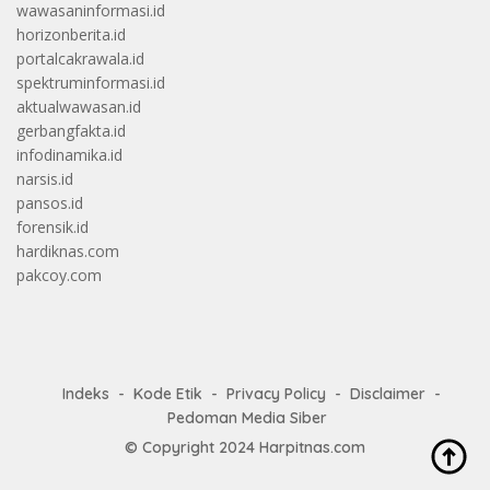
wawasaninformasi.id
horizonberita.id
portalcakrawala.id
spektruminformasi.id
aktualwawasan.id
gerbangfakta.id
infodinamika.id
narsis.id
pansos.id
forensik.id
hardiknas.com
pakcoy.com
Indeks
Kode Etik
Privacy Policy
Disclaimer
Pedoman Media Siber
© Copyright 2024
Harpitnas.com