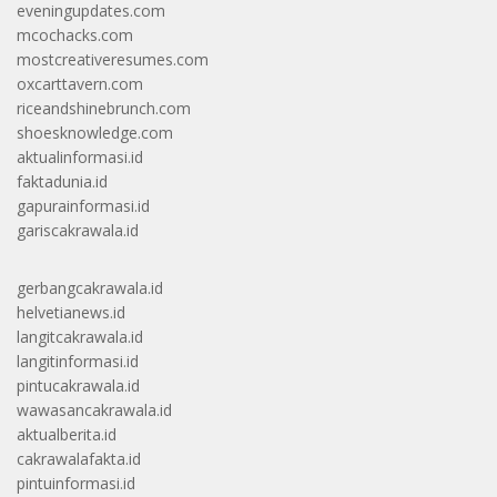
eveningupdates.com
mcochacks.com
mostcreativeresumes.com
oxcarttavern.com
riceandshinebrunch.com
shoesknowledge.com
aktualinformasi.id
faktadunia.id
gapurainformasi.id
gariscakrawala.id
gerbangcakrawala.id
helvetianews.id
langitcakrawala.id
langitinformasi.id
pintucakrawala.id
wawasancakrawala.id
aktualberita.id
cakrawalafakta.id
pintuinformasi.id