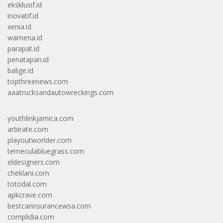
eksklusif.id
inovatif.id
xenia.id
wamena.id
parapat.id
penatapan.id
balige.id
topthreenews.com
aaatrucksandautowreckings.com
youthlinkjamica.com
arbirate.com
playoutworlder.com
temeculabluegrass.com
eldesigners.com
cheklani.com
totodal.com
apkcrave.com
bestcarinsurancewsa.com
complidia.com