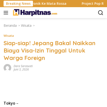
Langsung
Alat Elektronik Ke Mata Rossa
Breaking News
Project Pop Rayakan 30
ke
konten
Beranda
Wisata
Wisata
Siap-siap! Jepang Bakal Naikkan
Biaya Visa-Izin Tinggal Untuk
Warga Foreign
Dara Sarasvati
Juni 3, 2026
Tokyo
–