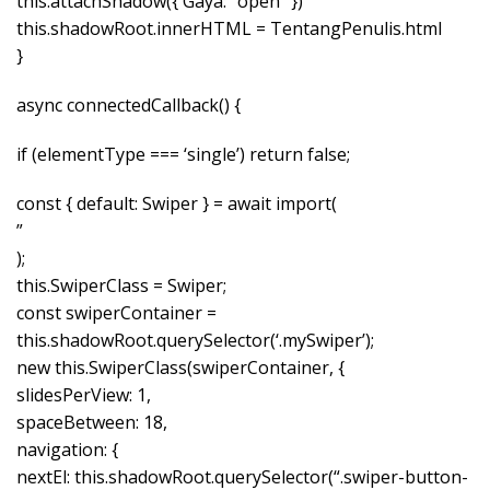
this.attachShadow({ Gaya: “open” })
this.shadowRoot.innerHTML = TentangPenulis.html
}
async connectedCallback() {
if (elementType === ‘single’) return false;
const { default: Swiper } = await import(
”
);
this.SwiperClass = Swiper;
const swiperContainer =
this.shadowRoot.querySelector(‘.mySwiper’);
new this.SwiperClass(swiperContainer, {
slidesPerView: 1,
spaceBetween: 18,
navigation: {
nextEl: this.shadowRoot.querySelector(“.swiper-button-