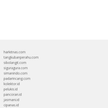
bandar besar starlight princess1000 bagi bonus
harkitnas.com
tangkubanperahu.com
sibolangit.com
siguragura.com
simanindo.com
padarincang.com
kolektor.id
pelukis.id
pancoran.id
jasmani.id
cipanas.id