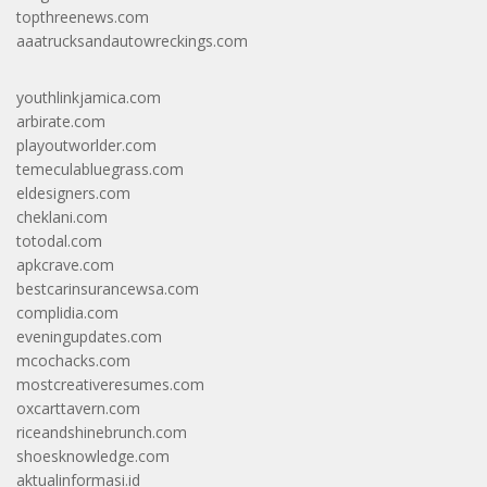
topthreenews.com
aaatrucksandautowreckings.com
youthlinkjamica.com
arbirate.com
playoutworlder.com
temeculabluegrass.com
eldesigners.com
cheklani.com
totodal.com
apkcrave.com
bestcarinsurancewsa.com
complidia.com
eveningupdates.com
mcochacks.com
mostcreativeresumes.com
oxcarttavern.com
riceandshinebrunch.com
shoesknowledge.com
aktualinformasi.id