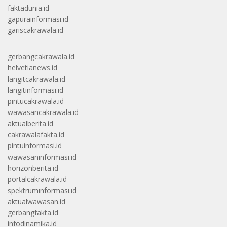
faktadunia.id
gapurainformasi.id
gariscakrawala.id
gerbangcakrawala.id
helvetianews.id
langitcakrawala.id
langitinformasi.id
pintucakrawala.id
wawasancakrawala.id
aktualberita.id
cakrawalafakta.id
pintuinformasi.id
wawasaninformasi.id
horizonberita.id
portalcakrawala.id
spektruminformasi.id
aktualwawasan.id
gerbangfakta.id
infodinamika.id