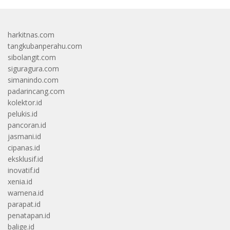
harkitnas.com
tangkubanperahu.com
sibolangit.com
siguragura.com
simanindo.com
padarincang.com
kolektor.id
pelukis.id
pancoran.id
jasmani.id
cipanas.id
eksklusif.id
inovatif.id
xenia.id
wamena.id
parapat.id
penatapan.id
balige.id