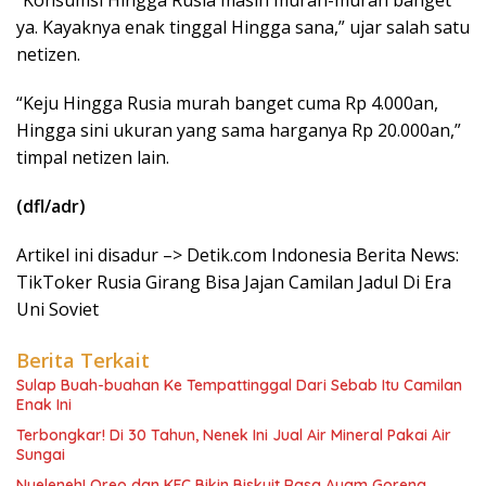
“Konsumsi Hingga Rusia masih murah-murah banget
ya. Kayaknya enak tinggal Hingga sana,” ujar salah satu
netizen.
“Keju Hingga Rusia murah banget cuma Rp 4.000an,
Hingga sini ukuran yang sama harganya Rp 20.000an,”
timpal netizen lain.
(dfl/adr)
Artikel ini disadur –> Detik.com Indonesia Berita News:
TikToker Rusia Girang Bisa Jajan Camilan Jadul Di Era
Uni Soviet
Berita Terkait
Sulap Buah-buahan Ke Tempattinggal Dari Sebab Itu Camilan
Enak Ini
Terbongkar! Di 30 Tahun, Nenek Ini Jual Air Mineral Pakai Air
Sungai
Nyeleneh! Oreo dan KFC Bikin Biskuit Rasa Ayam Goreng