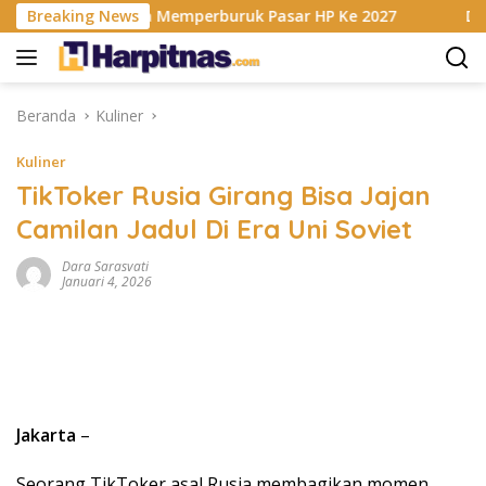
Langsung
 Berencana Memperburuk Pasar HP Ke 2027
Breaking News
Dapur MBG Di
ke
konten
Beranda
Kuliner
Kuliner
TikToker Rusia Girang Bisa Jajan
Camilan Jadul Di Era Uni Soviet
Dara Sarasvati
Januari 4, 2026
Jakarta
–
Seorang TikToker asal Rusia membagikan momen