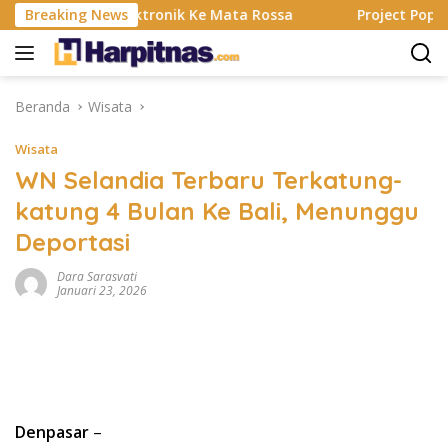
Langsung
g, Alat Elektronik Ke Mata Rossa
Breaking News
Project Pop Rayakan 
ke
konten
Beranda
Wisata
Wisata
WN Selandia Terbaru Terkatung-
katung 4 Bulan Ke Bali, Menunggu
Deportasi
Dara Sarasvati
Januari 23, 2026
Denpasar
–