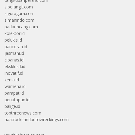
tangkubanperahu.com
sibolangit.com
siguragura.com
simanindo.com
padarincang.com
kolektor.id
pelukis.id
pancoran.id
jasmani.id
cipanas.id
eksklusif.id
inovatif.id
xenia.id
wamena.id
parapat.id
penatapan.id
balige.id
topthreenews.com
aaatrucksandautowreckings.com