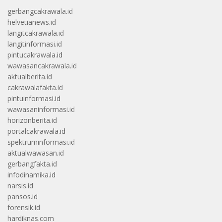
gerbangcakrawala.id
helvetianews.id
langitcakrawala.id
langitinformasi.id
pintucakrawala.id
wawasancakrawala.id
aktualberita.id
cakrawalafakta.id
pintuinformasi.id
wawasaninformasi.id
horizonberita.id
portalcakrawala.id
spektruminformasi.id
aktualwawasan.id
gerbangfakta.id
infodinamika.id
narsis.id
pansos.id
forensik.id
hardiknas.com