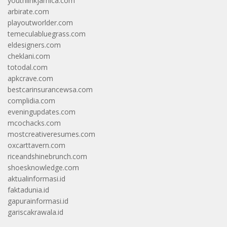
youthlinkjamica.com
arbirate.com
playoutworlder.com
temeculabluegrass.com
eldesigners.com
cheklani.com
totodal.com
apkcrave.com
bestcarinsurancewsa.com
complidia.com
eveningupdates.com
mcochacks.com
mostcreativeresumes.com
oxcarttavern.com
riceandshinebrunch.com
shoesknowledge.com
aktualinformasi.id
faktadunia.id
gapurainformasi.id
gariscakrawala.id