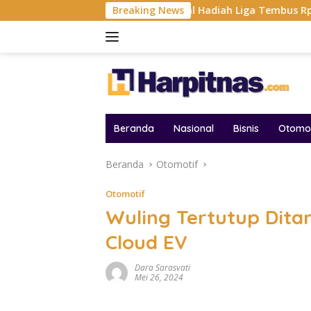
Langsung
mpin Negara 2026, Total Hadiah Liga Tembus Rp15,5 Miliar
Breaking News
ke
konten
Beranda
Nasional
Bisnis
Otomot
Beranda
Otomotif
Otomotif
Wuling Tertutup Dita
Cloud EV
Dara Sarasvati
Mei 26, 2024