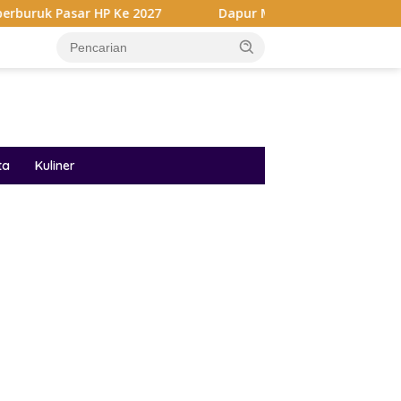
HP Ke 2027
Dapur MBG Dikejar Sertifikasi Higiene Sanita
ta
Kuliner
ar besar starlight princess1000 bagi bonus