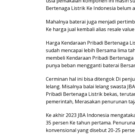
usia pemakaian komponen ini masih su
Bertenaga Listrik Ke Indonesia belum 
Mahalnya baterai juga menjadi perti
Ke harga jual kembali alias resale val
Harga Kendaraan Pribadi Bertenaga List
sudah mencapai lebih Bersama lima tah
membeli Kendaraan Pribadi Bertenaga Li
punya beban mengganti baterai Bersa
Cerminan hal ini bisa ditengok Di penj
lelang. Misalnya balai lelang swasta 
Pribadi Bertenaga Listrik bekas, ter
pemerintah, Merasakan penurunan taj
Ke akhir 2023 JBA Indonesia mengataka
35 persen Ke tahun pertama. Penurunan 
konvensional yang disebut 20-25 perse