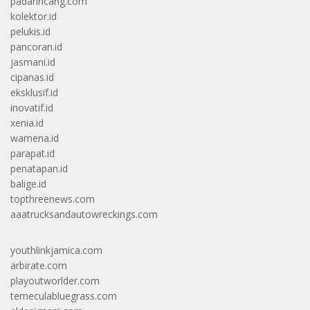
padarincang.com
kolektor.id
pelukis.id
pancoran.id
jasmani.id
cipanas.id
eksklusif.id
inovatif.id
xenia.id
wamena.id
parapat.id
penatapan.id
balige.id
topthreenews.com
aaatrucksandautowreckings.com
youthlinkjamica.com
arbirate.com
playoutworlder.com
temeculabluegrass.com