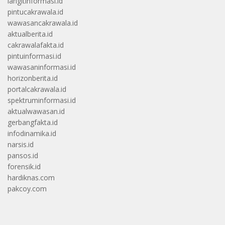
langitinformasi.id
pintucakrawala.id
wawasancakrawala.id
aktualberita.id
cakrawalafakta.id
pintuinformasi.id
wawasaninformasi.id
horizonberita.id
portalcakrawala.id
spektruminformasi.id
aktualwawasan.id
gerbangfakta.id
infodinamika.id
narsis.id
pansos.id
forensik.id
hardiknas.com
pakcoy.com