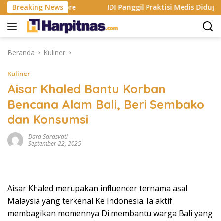
Langsung
 Apple App Store
Breaking News
IDI Panggil Praktisi Medis Diduga Hin
ke
konten
Beranda
Kuliner
Kuliner
Aisar Khaled Bantu Korban
Bencana Alam Bali, Beri Sembako
dan Konsumsi
Dara Sarasvati
September 22, 2025
Aisar Khaled merupakan influencer ternama asal
Malaysia yang terkenal Ke Indonesia. Ia aktif
membagikan momennya Di membantu warga Bali yang