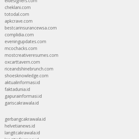
eldesigners.com
cheklani.com
totodal.com
apkcrave.com
bestcarinsurancewsa.com
complidia.com
eveningupdates.com
mcochacks.com
mostcreativeresumes.com
oxcarttavern.com
riceandshinebrunch.com
shoesknowledge.com
aktualinformasi.id
faktadunia.id
gapurainformasi.id
gariscakrawala.id
gerbangcakrawala.id
helvetianews.id
langitcakrawala.id