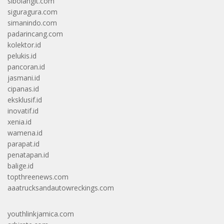
sibolangit.com
siguragura.com
simanindo.com
padarincang.com
kolektor.id
pelukis.id
pancoran.id
jasmani.id
cipanas.id
eksklusif.id
inovatif.id
xenia.id
wamena.id
parapat.id
penatapan.id
balige.id
topthreenews.com
aaatrucksandautowreckings.com
youthlinkjamica.com