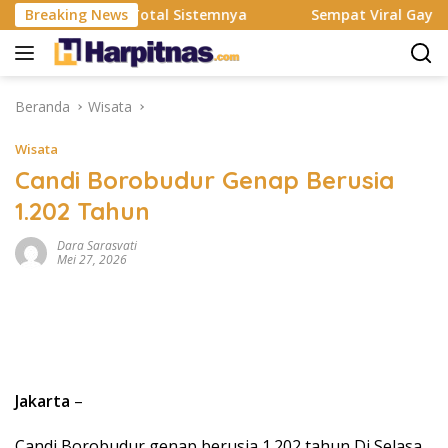
Langsung
smi Rombak Total Sistemnya
Breaking News
Sempat Viral Gaya ASI Bubu
ke
konten
Beranda
Wisata
Wisata
Candi Borobudur Genap Berusia
1.202 Tahun
Dara Sarasvati
Mei 27, 2026
Jakarta
–
Candi Borobudur genap berusia 1.202 tahun Di Selasa