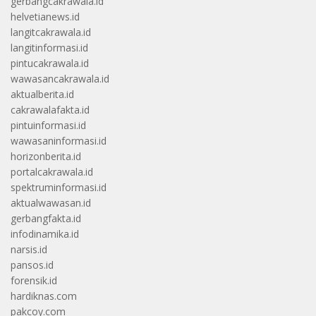
gerbangcakrawala.id
helvetianews.id
langitcakrawala.id
langitinformasi.id
pintucakrawala.id
wawasancakrawala.id
aktualberita.id
cakrawalafakta.id
pintuinformasi.id
wawasaninformasi.id
horizonberita.id
portalcakrawala.id
spektruminformasi.id
aktualwawasan.id
gerbangfakta.id
infodinamika.id
narsis.id
pansos.id
forensik.id
hardiknas.com
pakcoy.com