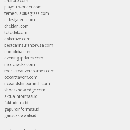
arbirate.com
playoutworlder.com
temeculabluegrass.com
eldesigners.com
cheklani.com
totodal.com
apkcrave.com
bestcarinsurancewsa.com
complidia.com
eveningupdates.com
mcochacks.com
mostcreativeresumes.com
oxcarttavern.com
riceandshinebrunch.com
shoesknowledge.com
aktualinformasi.id
faktadunia.id
gapurainformasi.id
gariscakrawala.id