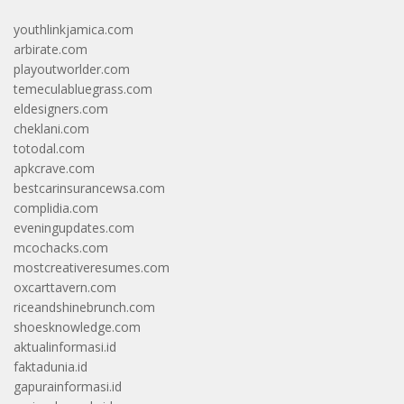
youthlinkjamica.com
arbirate.com
playoutworlder.com
temeculabluegrass.com
eldesigners.com
cheklani.com
totodal.com
apkcrave.com
bestcarinsurancewsa.com
complidia.com
eveningupdates.com
mcochacks.com
mostcreativeresumes.com
oxcarttavern.com
riceandshinebrunch.com
shoesknowledge.com
aktualinformasi.id
faktadunia.id
gapurainformasi.id