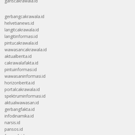
gariscakrawala.id
gerbangcakrawala.id
helvetianews.id
langitcakrawala.id
langitinformasi.id
pintucakrawala.id
wawasancakrawala.id
aktualberita.id
cakrawalafakta.id
pintuinformasi.id
wawasaninformasi.id
horizonberita.id
portalcakrawala.id
spektruminformasi.id
aktualwawasan.id
gerbangfakta.id
infodinamika.id
narsis.id
pansos.id