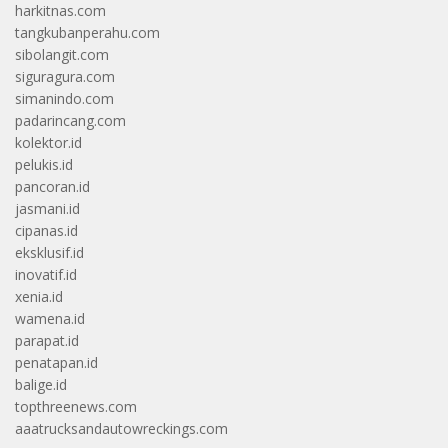
harkitnas.com
tangkubanperahu.com
sibolangit.com
siguragura.com
simanindo.com
padarincang.com
kolektor.id
pelukis.id
pancoran.id
jasmani.id
cipanas.id
eksklusif.id
inovatif.id
xenia.id
wamena.id
parapat.id
penatapan.id
balige.id
topthreenews.com
aaatrucksandautowreckings.com