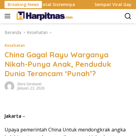
Langsung
mi Rombak Total Sistemnya
Breaking News
Sempat Viral Gaya ASI Bubuk
ke
konten
Beranda
Kesehatan
Kesehatan
China Gagal Rayu Warganya
Nikah-Punya Anak, Penduduk
Dunia Terancam ‘Punah’?
Dara Sarasvati
Januari 23, 2026
Jakarta
–
Upaya pemerintah China Untuk mendongkrak angka