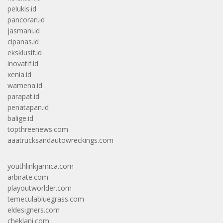
pelukis.id
pancoran.id
jasmani.id
cipanas.id
eksklusif.id
inovatif.id
xenia.id
wamena.id
parapat.id
penatapan.id
balige.id
topthreenews.com
aaatrucksandautowreckings.com
youthlinkjamica.com
arbirate.com
playoutworlder.com
temeculabluegrass.com
eldesigners.com
cheklani.com