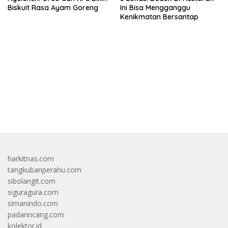
Biskuit Rasa Ayam Goreng
Ini Bisa Mengganggu
Kenikmatan Bersantap
bandar besar starlight princess1000 bagi bonus
harkitnas.com
tangkubanperahu.com
sibolangit.com
siguragura.com
simanindo.com
padarincang.com
kolektor.id