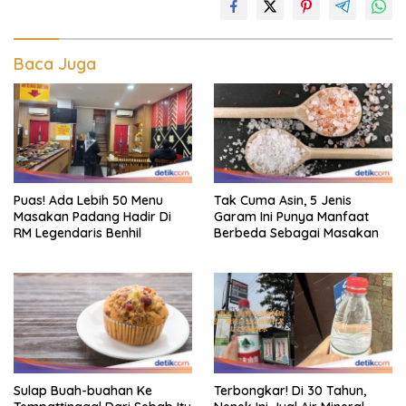
Baca Juga
Puas! Ada Lebih 50 Menu
Tak Cuma Asin, 5 Jenis
Masakan Padang Hadir Di
Garam Ini Punya Manfaat
RM Legendaris Benhil
Berbeda Sebagai Masakan
Sulap Buah-buahan Ke
Terbongkar! Di 30 Tahun,