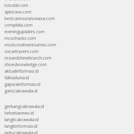
totodal.com
apkcrave.com
bestcarinsurancewsa.com
complidia.com
eveningupdates.com
mcochacks.com
mostcreativeresumes.com
oxcarttavern.com
riceandshinebrunch.com
shoesknowledge.com
aktualinformasi.id
faktadunia.id
gapurainformasi.id
gariscakrawala.id
gerbangcakrawala.id
helvetianews.id
langitcakrawala.id
langitinformasi.id
pintucakrawala.id