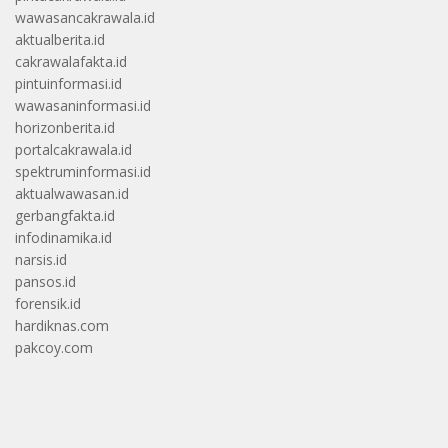
wawasancakrawala.id
aktualberita.id
cakrawalafakta.id
pintuinformasi.id
wawasaninformasi.id
horizonberita.id
portalcakrawala.id
spektruminformasi.id
aktualwawasan.id
gerbangfakta.id
infodinamika.id
narsis.id
pansos.id
forensik.id
hardiknas.com
pakcoy.com