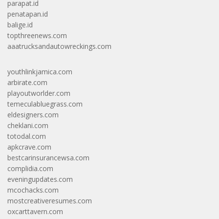
parapat.id
penatapan.id
balige.id
topthreenews.com
aaatrucksandautowreckings.com
youthlinkjamica.com
arbirate.com
playoutworlder.com
temeculabluegrass.com
eldesigners.com
cheklani.com
totodal.com
apkcrave.com
bestcarinsurancewsa.com
complidia.com
eveningupdates.com
mcochacks.com
mostcreativeresumes.com
oxcarttavern.com