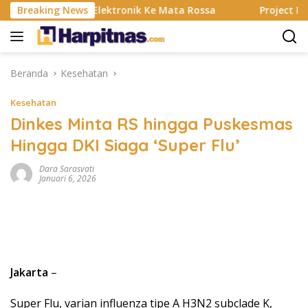
Langsung
ting, Alat Elektronik Ke Mata Rossa
Breaking News
Project Pop Rayak
ke
konten
Beranda
Kesehatan
Kesehatan
Dinkes Minta RS hingga Puskesmas
Hingga DKI Siaga ‘Super Flu’
Dara Sarasvati
Januari 6, 2026
Jakarta
–
Super Flu, varian influenza tipe A H3N2 subclade K,