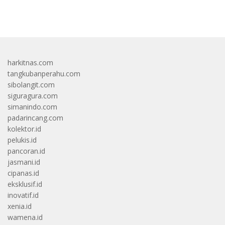
bandar besar starlight princess1000 bagi bonus
harkitnas.com
tangkubanperahu.com
sibolangit.com
siguragura.com
simanindo.com
padarincang.com
kolektor.id
pelukis.id
pancoran.id
jasmani.id
cipanas.id
eksklusif.id
inovatif.id
xenia.id
wamena.id