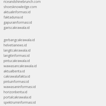
riceandshinebrunch.com
shoesknowledge.com
aktualinformasi.id
faktadunia.id
gapurainformasi.id
gariscakrawala.id
gerbangcakrawala.id
helvetianews.id
langitcakrawala.id
langitinformasi.id
pintucakrawala.id
wawasancakrawala.id
aktualberita.id
cakrawalafakta.id
pintuinformasi.id
wawasaninformasi.id
horizonberita.id
portalcakrawala.id
spektruminformasi.id