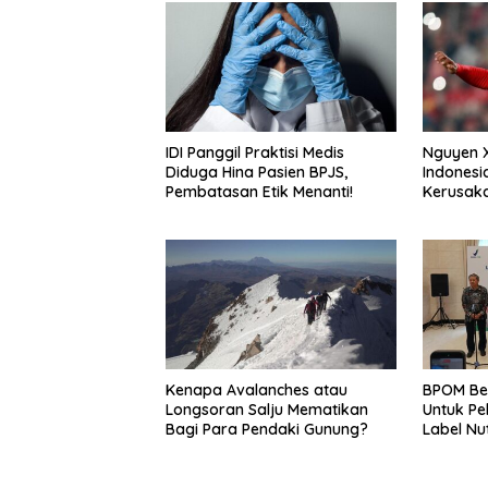
IDI Panggil Praktisi Medis
Nguyen 
Diduga Hina Pasien BPJS,
Indonesi
Pembatasan Etik Menanti!
Kerusaka
Kenapa Avalanches atau
BPOM Ber
Longsoran Salju Mematikan
Untuk Pe
Bagi Para Pendaki Gunung?
Label Nut