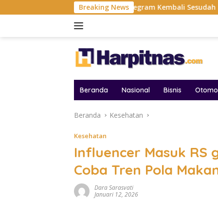
Langsung
elum Usai!
Telegram Kembali Sesudah Hilang Di Apple A
Breaking News
ke
konten
Beranda
Nasional
Bisnis
Otomot
Beranda
Kesehatan
Kesehatan
Influencer Masuk RS g
Coba Tren Pola Makan
Dara Sarasvati
Januari 12, 2026