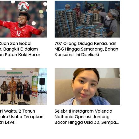
Xuan Son Bobol
707 Orang Diduga Keracunan
a, Bangkit Didalam
MBG Hingga Semarang, Bahan
n Patah Kaki Horor
Konsumsi Ini Diselidiki
i Waktu 2 Tahun
Selebriti Instagram Valencia
laku Usaha Terapkan
Nathania Operasi Jantung
ri Level
Bocor Hingga Usia 30, Sempat
Mengira Paru-paru Basah