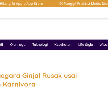
pp Store
IDI Panggil Praktisi Medis Diduga Hina Pasien
if
Olahraga
Teknologi
Kesehatan
Life Style
Wisa
band
egara Ginjal Rusak usai
 Karnivora