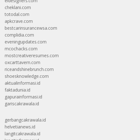
eldesigners.com
cheklani.com
totodal.com
apkcrave.com
bestcarinsurancewsa.com
complidia.com
eveningupdates.com
mcochacks.com
mostcreativeresumes.com
oxcarttavern.com
riceandshinebrunch.com
shoesknowledge.com
aktualinformasi.id
faktadunia.id
gapurainformasi.id
gariscakrawala.id
gerbangcakrawala.id
helvetianews.id
langitcakrawala.id