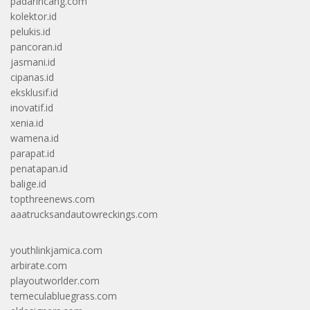
padarincang.com
kolektor.id
pelukis.id
pancoran.id
jasmani.id
cipanas.id
eksklusif.id
inovatif.id
xenia.id
wamena.id
parapat.id
penatapan.id
balige.id
topthreenews.com
aaatrucksandautowreckings.com
youthlinkjamica.com
arbirate.com
playoutworlder.com
temeculabluegrass.com