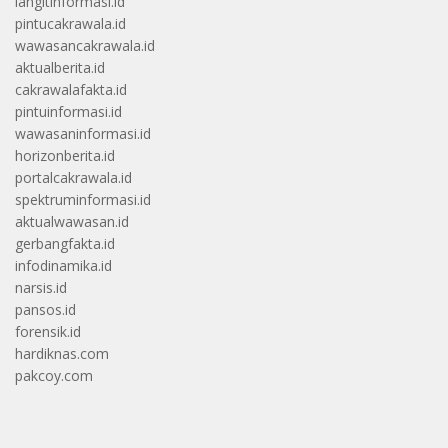
langitinformasi.id
pintucakrawala.id
wawasancakrawala.id
aktualberita.id
cakrawalafakta.id
pintuinformasi.id
wawasaninformasi.id
horizonberita.id
portalcakrawala.id
spektruminformasi.id
aktualwawasan.id
gerbangfakta.id
infodinamika.id
narsis.id
pansos.id
forensik.id
hardiknas.com
pakcoy.com