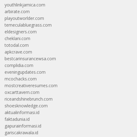
youthlinkjamica.com
arbirate.com
playoutworlder.com
temeculabluegrass.com
eldesigners.com
cheklani.com
totodal.com
apkcrave.com
bestcarinsurancewsa.com
complidia.com
eveningupdates.com
mcochacks.com
mostcreativeresumes.com
oxcarttavern.com
riceandshinebrunch.com
shoesknowledge.com
aktualinformasi.id
faktadunia.id
gapurainformasi.id
gariscakrawala.id