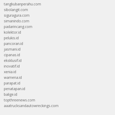
tangkubanperahu.com
sibolangit.com
siguragura.com
simanindo.com
padarincang.com
kolektor.id
pelukis.id
pancoran.id
jasmani.id
cipanas.id
eksklusif.id
inovatif.id
xenia.id
wamena.id
parapat.id
penatapan.id
balige.id
topthreenews.com
aaatrucksandautowreckings.com