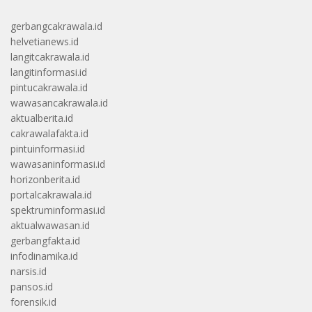
gerbangcakrawala.id
helvetianews.id
langitcakrawala.id
langitinformasi.id
pintucakrawala.id
wawasancakrawala.id
aktualberita.id
cakrawalafakta.id
pintuinformasi.id
wawasaninformasi.id
horizonberita.id
portalcakrawala.id
spektruminformasi.id
aktualwawasan.id
gerbangfakta.id
infodinamika.id
narsis.id
pansos.id
forensik.id