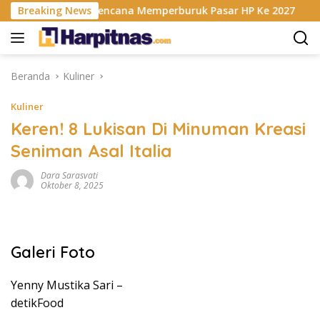
Langsung
Krisis RAM Berencana Memperburuk Pasar HP Ke 2027
Breaking News
D
ke
konten
Beranda
Kuliner
Kuliner
Keren! 8 Lukisan Di Minuman Kreasi
Seniman Asal Italia
Dara Sarasvati
Oktober 8, 2025
Galeri Foto
Yenny Mustika Sari –
detikFood