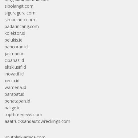
sibolangit.com
siguragura.com
simanindo.com
padarincang.com
kolektor.id
pelukis.id
pancoran.id
jasmani.id
cipanas.id
eksklusif.id
inovatif.id
xenia.id
wamena.id
parapat.id
penatapan.id
balige.id
topthreenews.com
aaatrucksandautowreckings.com
youthlinkjamica.com