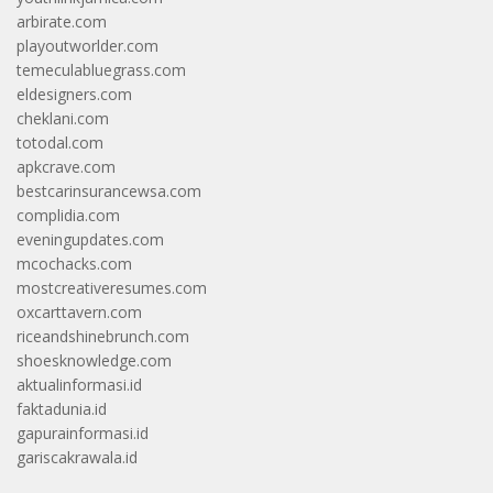
arbirate.com
playoutworlder.com
temeculabluegrass.com
eldesigners.com
cheklani.com
totodal.com
apkcrave.com
bestcarinsurancewsa.com
complidia.com
eveningupdates.com
mcochacks.com
mostcreativeresumes.com
oxcarttavern.com
riceandshinebrunch.com
shoesknowledge.com
aktualinformasi.id
faktadunia.id
gapurainformasi.id
gariscakrawala.id