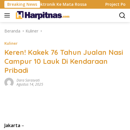
Langsung
g, Alat Elektronik Ke Mata Rossa
Breaking News
Project Pop Rayakan
ke
konten
Beranda
Kuliner
Kuliner
Keren! Kakek 76 Tahun Jualan Nasi
Campur 10 Lauk Di Kendaraan
Pribadi
Dara Sarasvati
Agustus 14, 2025
Jakarta
–