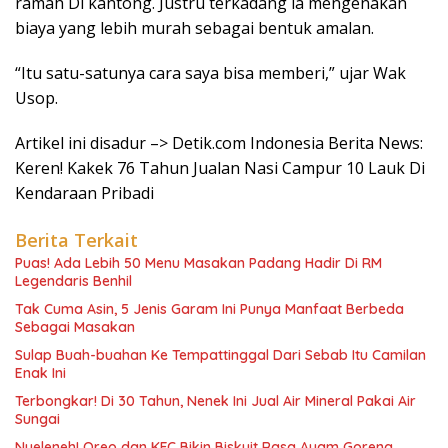
ramah Di kantong. Justru terkadang ia mengenakan
biaya yang lebih murah sebagai bentuk amalan.
“Itu satu-satunya cara saya bisa memberi,” ujar Wak
Usop.
Artikel ini disadur –> Detik.com Indonesia Berita News:
Keren! Kakek 76 Tahun Jualan Nasi Campur 10 Lauk Di
Kendaraan Pribadi
Berita Terkait
Puas! Ada Lebih 50 Menu Masakan Padang Hadir Di RM
Legendaris Benhil
Tak Cuma Asin, 5 Jenis Garam Ini Punya Manfaat Berbeda
Sebagai Masakan
Sulap Buah-buahan Ke Tempattinggal Dari Sebab Itu Camilan
Enak Ini
Terbongkar! Di 30 Tahun, Nenek Ini Jual Air Mineral Pakai Air
Sungai
Nyeleneh! Oreo dan KFC Bikin Biskuit Rasa Ayam Goreng