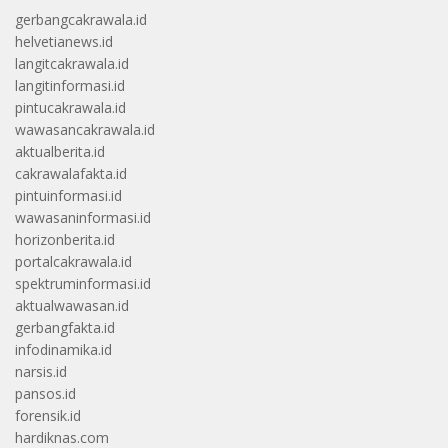
gerbangcakrawala.id
helvetianews.id
langitcakrawala.id
langitinformasi.id
pintucakrawala.id
wawasancakrawala.id
aktualberita.id
cakrawalafakta.id
pintuinformasi.id
wawasaninformasi.id
horizonberita.id
portalcakrawala.id
spektruminformasi.id
aktualwawasan.id
gerbangfakta.id
infodinamika.id
narsis.id
pansos.id
forensik.id
hardiknas.com