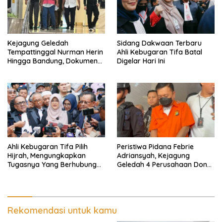
Kejagung Geledah
Sidang Dakwaan Terbaru
Tempattinggal Nurman Herin
Ahli Kebugaran Tifa Batal
Hingga Bandung, Dokumen
Digelar Hari Ini
Penting Peristiwa Pidana
Febrie Adriansyah Disita
Ahli Kebugaran Tifa Pilih
Peristiwa Pidana Febrie
Hijrah, Mengungkapkan
Adriansyah, Kejagung
Tugasnya Yang Berhubungan
Geledah 4 Perusahaan Don
Di Ijazah Jokowi Sudah
Ritto yang Diduga Dari
Cukup
Sebab Itu Tempat Cuci Uang
Rekomendasi untuk kamu