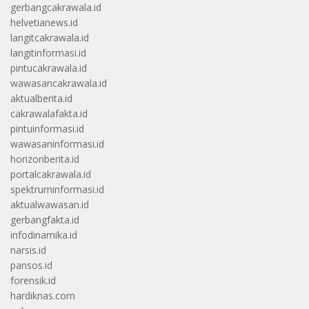
gerbangcakrawala.id
helvetianews.id
langitcakrawala.id
langitinformasi.id
pintucakrawala.id
wawasancakrawala.id
aktualberita.id
cakrawalafakta.id
pintuinformasi.id
wawasaninformasi.id
horizonberita.id
portalcakrawala.id
spektruminformasi.id
aktualwawasan.id
gerbangfakta.id
infodinamika.id
narsis.id
pansos.id
forensik.id
hardiknas.com