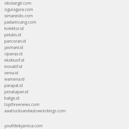
sibolangit.com
siguragura.com
simanindo.com
padarincang.com
kolektor.id
pelukis.id
pancoran.id
jasmani.id
cipanas.id
eksklusif.id
inovatif.id
xenia.id
wamena.id
parapat.id
penatapan.id
balige.id
topthreenews.com
aaatrucksandautowreckings.com
youthlinkjamica.com