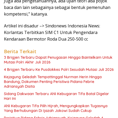
Juga ada pengetahuannya, ada ujian teori ada pojok
baca dan lain sebagainya sebagai bentuk pemenuhan
kompetensi,” katanya.
Artikel ini disadur –> Sindonews Indonesia News:
Korlantas Terbitkan SIM C1 Untuk Pengendara
Kendaraan Bermotor Roda Dua 250-500 cc
Berita Terkait
3 Brigjen Terbaru Dapat Penugasan Hingga Baintelkam Untuk
Mutasi Polri Akhir Juli 2026
4 Brigjen Terbaru Ke Pusdokkes Polri Sesudah Mutasi Juli 2026
Kejagung Geledah Tempattinggal Nurman Herin Hingga
Bandung, Dokumen Penting Peristiwa Pidana Febrie
Adriansyah Disita
Sidang Dakwaan Terbaru Ahli Kebugaran Tifa Batal Digelar
Hari Ini
Ahli Kebugaran Tifa Pilih Hijrah, Mengungkapkan Tugasnya
Yang Berhubungan Di Ijazah Jokowi Sudah Cukup