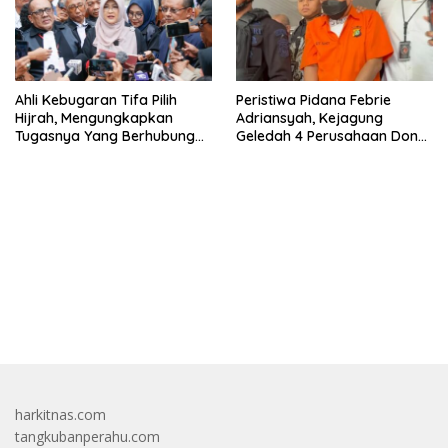
Ahli Kebugaran Tifa Pilih
Peristiwa Pidana Febrie
Hijrah, Mengungkapkan
Adriansyah, Kejagung
Tugasnya Yang Berhubungan
Geledah 4 Perusahaan Don
Di Ijazah Jokowi Sudah
Ritto yang Diduga Dari
Cukup
Sebab Itu Tempat Cuci Uang
bandar besar starlight princess1000 bagi bonus
harkitnas.com
tangkubanperahu.com