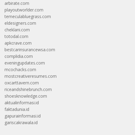
arbirate.com
playoutworlder.com
temeculabluegrass.com
eldesigners.com
cheklani.com
totodal.com
apkcrave.com
bestcarinsurancewsa.com
complidia.com
eveningupdates.com
mcochacks.com
mostcreativeresumes.com
oxcarttavern.com
riceandshinebrunch.com
shoesknowledge.com
aktualinformasi.id
faktadunia.id
gapurainformasi.id
gariscakrawala.id