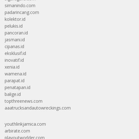
simanindo.com
padarincang.com
kolektor.id
pelukis.id
pancoran.id
jasmani.id
cipanas.id
eksklusif.id
inovatif.id
xenia.id
wamena.id
parapat.id
penatapan.id
balige.id
topthreenews.com
aaatrucksandautowreckings.com
youthlinkjamica.com
arbirate.com
playoutworlder.com