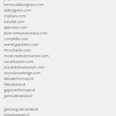
temeculabluegrass.com
eldesigners.com
cheklani.com
totodal.com
apkcrave.com
bestcarinsurancewsa.com
complidia.com
eveningupdates.com
mcochacks.com
mostcreativeresumes.com
oxcarttavern.com
riceandshinebrunch.com
shoesknowledge.com
aktualinformasi.id
faktadunia.id
gapurainformasi.id
gariscakrawala.id
gerbangcakrawala.id
helvetianews.id