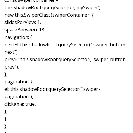
const swiperContainer =
this.shadowRoot.querySelector(‘.mySwiper’);
new this.SwiperClass(swiperContainer, {
slidesPerView: 1,
spaceBetween: 18,
navigation: {
nextEl: this.shadowRoot.querySelector(“.swiper-button-
next”),
prevEl: this.shadowRoot.querySelector(“.swiper-button-
prev”),
},
pagination: {
el: this.shadowRoot.querySelector(“.swiper-
pagination”),
clickable: true,
},
});
}