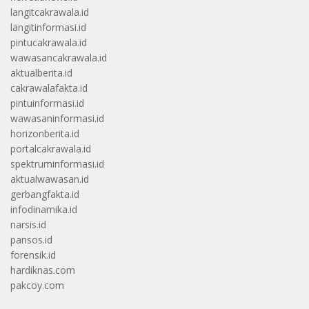
langitcakrawala.id
langitinformasi.id
pintucakrawala.id
wawasancakrawala.id
aktualberita.id
cakrawalafakta.id
pintuinformasi.id
wawasaninformasi.id
horizonberita.id
portalcakrawala.id
spektruminformasi.id
aktualwawasan.id
gerbangfakta.id
infodinamika.id
narsis.id
pansos.id
forensik.id
hardiknas.com
pakcoy.com