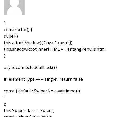
`;
constructor() {
super()
this.attachShadow({ Gaya: “open” })
this.shadowRoot.innerHTML = TentangPenulis.html
}
async connectedCallback() {
if (elementType === ‘single’) return false;
const { default: Swiper } = await import(
”
);
this.SwiperClass = Swiper;