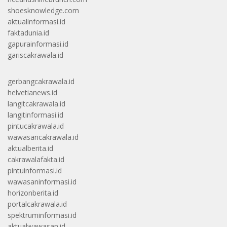
shoesknowledge.com
aktualinformasi.id
faktadunia.id
gapurainformasi.id
gariscakrawala.id
gerbangcakrawala.id
helvetianews.id
langitcakrawala.id
langitinformasi.id
pintucakrawala.id
wawasancakrawala.id
aktualberita.id
cakrawalafakta.id
pintuinformasi.id
wawasaninformasi.id
horizonberita.id
portalcakrawala.id
spektruminformasi.id
aktualwawasan.id