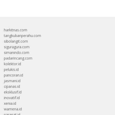
bandar besar starlight princess1000 bagi bonus
harkitnas.com
tangkubanperahu.com
sibolangit.com
siguragura.com
simanindo.com
padarincang.com
kolektor.id
pelukis.id
pancoran.id
jasmani.id
cipanas.id
eksklusif.id
inovatif.id
xenia.id
wamena.id
parapat.id