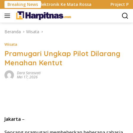
Langsung
ting, Alat Elektronik Ke Mata Rossa
Breaking News
Project Pop Rayak
ke
konten
Beranda
Wisata
Wisata
Pramugari Ungkap Pilot Dilarang
Menahan Kentut
Dara Sarasvati
Mei 17, 2026
Jakarta
–
Seorang pramugari membeberkan beberapa rahasia