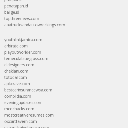
penatapan.id
balige.id
topthreenews.com
aaatrucksandautowreckings.com
youthlinkjamica.com
arbirate.com
playoutworlder.com
temeculabluegrass.com
eldesigners.com
cheklani.com
totodal.com
apkcrave.com
bestcarinsurancewsa.com
complidia.com
eveningupdates.com
mcochacks.com
mostcreativeresumes.com
oxcarttavern.com
riceandshinebrunch.com