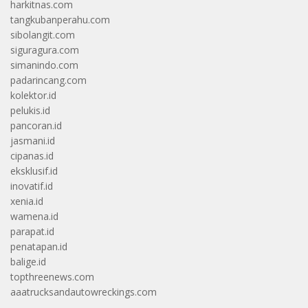
harkitnas.com
tangkubanperahu.com
sibolangit.com
siguragura.com
simanindo.com
padarincang.com
kolektor.id
pelukis.id
pancoran.id
jasmani.id
cipanas.id
eksklusif.id
inovatif.id
xenia.id
wamena.id
parapat.id
penatapan.id
balige.id
topthreenews.com
aaatrucksandautowreckings.com