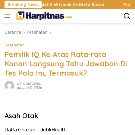
Langsung
an Banting, Alat Elektronik Ke Mata Rossa
Breaking News
Project Po
ke
konten
Beranda
Kesehatan
Kesehatan
Pemilik IQ Ke Atas Rata-rata
Konon Langsung Tahu Jawaban Di
Tes Pola Ini, Termasuk?
Dara Sarasvati
Januari 8, 2026
Asah Otak
Daffa Ghazan –
detikHealth