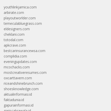
youthlinkjamica.com
arbirate.com
playoutworlder.com
temeculabluegrass.com
eldesigners.com
cheklani.com
totodal.com
apkcrave.com
bestcarinsurancewsa.com
complidia.com
eveningupdates.com
mcochacks.com
mostcreativeresumes.com
oxcarttavern.com
riceandshinebrunch.com
shoesknowledge.com
aktualinformasi.id
faktadunia.id
gapurainformasi.id
gariscakrawala.id