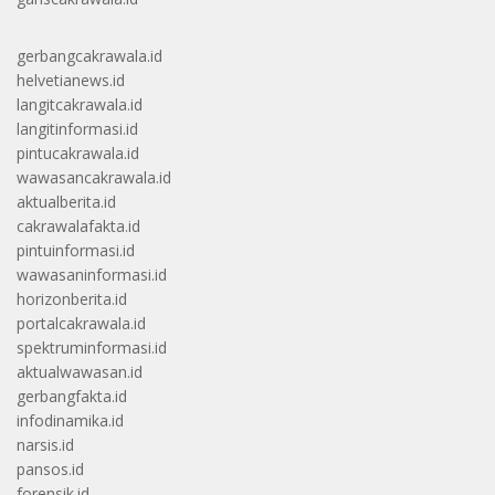
gerbangcakrawala.id
helvetianews.id
langitcakrawala.id
langitinformasi.id
pintucakrawala.id
wawasancakrawala.id
aktualberita.id
cakrawalafakta.id
pintuinformasi.id
wawasaninformasi.id
horizonberita.id
portalcakrawala.id
spektruminformasi.id
aktualwawasan.id
gerbangfakta.id
infodinamika.id
narsis.id
pansos.id
forensik.id